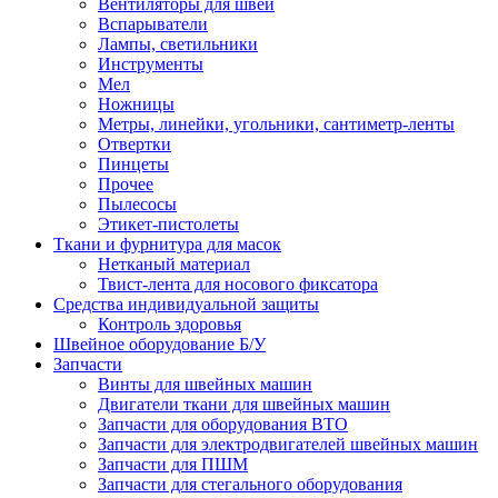
Вентиляторы для швей
Вспарыватели
Лампы, светильники
Инструменты
Мел
Ножницы
Метры, линейки, угольники, сантиметр-ленты
Отвертки
Пинцеты
Прочее
Пылесосы
Этикет-пистолеты
Ткани и фурнитура для масок
Нетканый материал
Твист-лента для носового фиксатора
Средства индивидуальной защиты
Контроль здоровья
Швейное оборудование Б/У
Запчасти
Винты для швейных машин
Двигатели ткани для швейных машин
Запчасти для оборудования ВТО
Запчасти для электродвигателей швейных машин
Запчасти для ПШМ
Запчасти для стегального оборудования