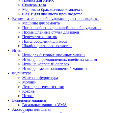
Плёнка для АНРК
Сканеры тела
Мерильно-браковочные комплексы
САПР для швейного производства
Вспомогательное оборудование для производства
Машины для ремонта
Приспособления для швейного оборудования
Промышленные стулья для швей
Перемотчики ниток
Приспособления для кроя
Шкафы для запасных частей
Иглы
Иглы для бытовых швейных машин
Иглы для промышленных швейных машин
Иглы на ковровый оверлок
Иглы для мешкозашивочной машины
Фурнитура
Железная фурнитура
Молнии
Лента для герметизации
Коконы
Нитки
Вязальные машины
Вязальные машины VMA
Аксессуары для шитья