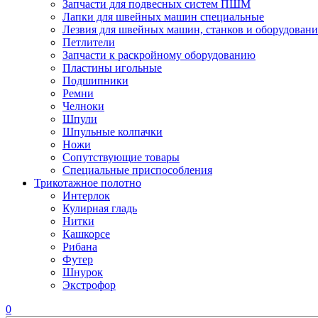
Запчасти для подвесных систем ПШМ
Лапки для швейных машин специальные
Лезвия для швейных машин, станков и оборудовани
Петлители
Запчасти к раскройному оборудованию
Пластины игольные
Подшипники
Ремни
Челноки
Шпули
Шпульные колпачки
Ножи
Сопутствующие товары
Специальные приспособления
Трикотажное полотно
Интерлок
Кулирная гладь
Нитки
Кашкорсе
Рибана
Футер
Шнурок
Экстрофор
0