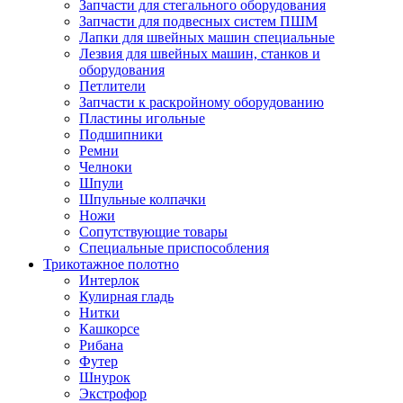
Запчасти для стегального оборудования
Запчасти для подвесных систем ПШМ
Лапки для швейных машин специальные
Лезвия для швейных машин, станков и
оборудования
Петлители
Запчасти к раскройному оборудованию
Пластины игольные
Подшипники
Ремни
Челноки
Шпули
Шпульные колпачки
Ножи
Сопутствующие товары
Специальные приспособления
Трикотажное полотно
Интерлок
Кулирная гладь
Нитки
Кашкорсе
Рибана
Футер
Шнурок
Экстрофор