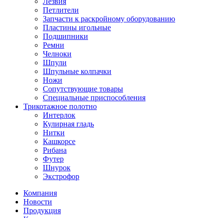
Лезвия
Петлители
Запчасти к раскройному оборудованию
Пластины игольные
Подшипники
Ремни
Челноки
Шпули
Шпульные колпачки
Ножи
Сопутствующие товары
Специальные приспособления
Трикотажное полотно
Интерлок
Кулирная гладь
Нитки
Кашкорсе
Рибана
Футер
Шнурок
Экстрофор
Компания
Новости
Продукция