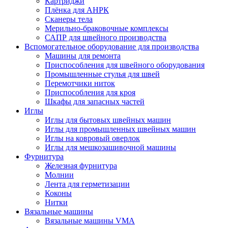
Картриджи
Плёнка для АНРК
Сканеры тела
Мерильно-браковочные комплексы
САПР для швейного производства
Вспомогательное оборудование для производства
Машины для ремонта
Приспособления для швейного оборудования
Промышленные стулья для швей
Перемотчики ниток
Приспособления для кроя
Шкафы для запасных частей
Иглы
Иглы для бытовых швейных машин
Иглы для промышленных швейных машин
Иглы на ковровый оверлок
Иглы для мешкозашивочной машины
Фурнитура
Железная фурнитура
Молнии
Лента для герметизации
Коконы
Нитки
Вязальные машины
Вязальные машины VMA