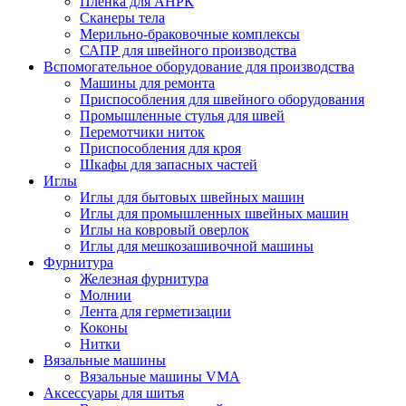
Плёнка для АНРК
Сканеры тела
Мерильно-браковочные комплексы
САПР для швейного производства
Вспомогательное оборудование для производства
Машины для ремонта
Приспособления для швейного оборудования
Промышленные стулья для швей
Перемотчики ниток
Приспособления для кроя
Шкафы для запасных частей
Иглы
Иглы для бытовых швейных машин
Иглы для промышленных швейных машин
Иглы на ковровый оверлок
Иглы для мешкозашивочной машины
Фурнитура
Железная фурнитура
Молнии
Лента для герметизации
Коконы
Нитки
Вязальные машины
Вязальные машины VMA
Аксессуары для шитья