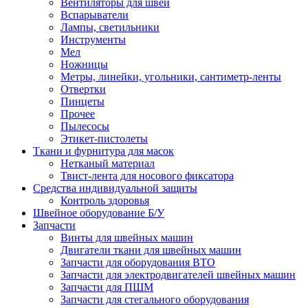
Вентиляторы для швей
Вспарыватели
Лампы, светильники
Инструменты
Мел
Ножницы
Метры, линейки, угольники, сантиметр-ленты
Отвертки
Пинцеты
Прочее
Пылесосы
Этикет-пистолеты
Ткани и фурнитура для масок
Нетканый материал
Твист-лента для носового фиксатора
Средства индивидуальной защиты
Контроль здоровья
Швейное оборудование Б/У
Запчасти
Винты для швейных машин
Двигатели ткани для швейных машин
Запчасти для оборудования ВТО
Запчасти для электродвигателей швейных машин
Запчасти для ПШМ
Запчасти для стегального оборудования