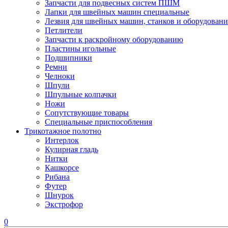
Запчасти для подвесных систем ПШМ
Лапки для швейных машин специальные
Лезвия для швейных машин, станков и оборудовани
Петлители
Запчасти к раскройному оборудованию
Пластины игольные
Подшипники
Ремни
Челноки
Шпули
Шпульные колпачки
Ножи
Сопутствующие товары
Специальные приспособления
Трикотажное полотно
Интерлок
Кулирная гладь
Нитки
Кашкорсе
Рибана
Футер
Шнурок
Экстрофор
0