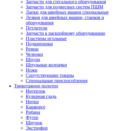
Запчасти для стегального оборудования
Запчасти для подвесных систем ПШМ
Лапки для швейных машин специальные
Лезвия для швейных машин, станков и
оборудования
Петлители
Запчасти к раскройному оборудованию
Пластины игольные
Подшипники
Ремни
Челноки
Шпули
Шпульные колпачки
Ножи
Сопутствующие товары
Специальные приспособления
Трикотажное полотно
Интерлок
Кулирная гладь
Нитки
Кашкорсе
Рибана
Футер
Шнурок
Экстрофор