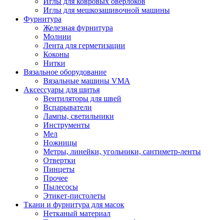
Иглы для ковровых оверлоков
Иглы для мешкозашивочной машины
Фурнитура
Железная фурнитура
Молнии
Лента для герметизации
Коконы
Нитки
Вязальное оборудование
Вязальные машины VMA
Аксессуары для шитья
Вентиляторы для швей
Вспарыватели
Лампы, светильники
Инструменты
Мел
Ножницы
Метры, линейки, угольники, сантиметр-ленты
Отвертки
Пинцеты
Прочее
Пылесосы
Этикет-пистолеты
Ткани и фурнитура для масок
Нетканый материал