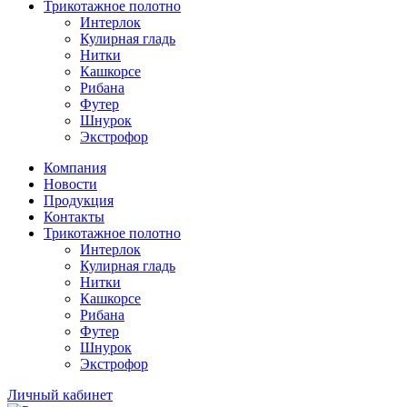
Трикотажное полотно
Интерлок
Кулирная гладь
Нитки
Кашкорсе
Рибана
Футер
Шнурок
Экстрофор
Компания
Новости
Продукция
Контакты
Трикотажное полотно
Интерлок
Кулирная гладь
Нитки
Кашкорсе
Рибана
Футер
Шнурок
Экстрофор
Личный кабинет