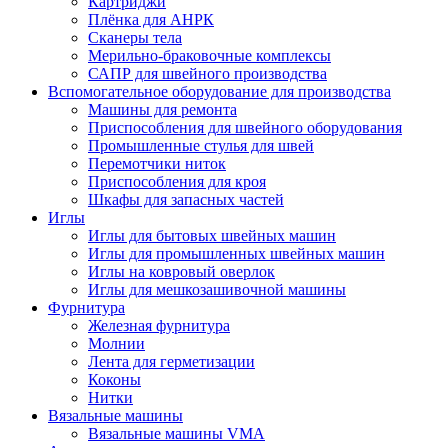
Картриджи
Плёнка для АНРК
Сканеры тела
Мерильно-браковочные комплексы
САПР для швейного производства
Вспомогательное оборудование для производства
Машины для ремонта
Приспособления для швейного оборудования
Промышленные стулья для швей
Перемотчики ниток
Приспособления для кроя
Шкафы для запасных частей
Иглы
Иглы для бытовых швейных машин
Иглы для промышленных швейных машин
Иглы на ковровый оверлок
Иглы для мешкозашивочной машины
Фурнитура
Железная фурнитура
Молнии
Лента для герметизации
Коконы
Нитки
Вязальные машины
Вязальные машины VMA