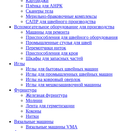
Картриджи
Плёнка для АНРК
Сканеры тела
Мерильно-браковочные комплексы
САПР для швейного производства
Вспомогательное оборудование для производства
Машины для ремонта
Приспособления для швейного оборудования
Промышленные стулья для швей
Перемотчики ниток
Приспособления для кроя
Шкафы для запасных частей
Иглы
Иглы для бытовых швейных машин
Иглы для промышленных швейных машин
Иглы на ковровый оверлок
Иглы для мешкозашивочной машины
Фурнитура
Железная фурнитура
Молнии
Лента для герметизации
Коконы
Нитки
Вязальные машины
Вязальные машины VMA