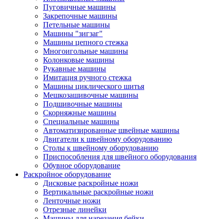
Пуговичные машины
Закрепочные машины
Петельные машины
Машины "зигзаг"
Машины цепного стежка
Многоигольные машины
Колонковые машины
Рукавные машины
Имитация ручного стежка
Машины циклического шитья
Мешкозашивочные машины
Подшивочные машины
Скорняжные машины
Специальные машины
Автоматизированные швейные машины
Двигатели к швейному оборудованию
Столы к швейному оборудованию
Приспособления для швейного оборудования
Обувное оборудование
Раскройное оборудование
Дисковые раскройные ножи
Вертикальные раскройные ножи
Ленточные ножи
Отрезные линейки
Машины для нарезания бейки