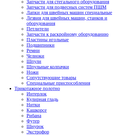
Запчасти для стегального оборудования
Запчасти для подвесных систем ПШМ
Лапки для швейных машин специальные
Лезвия для швейных машин, станков и
оборудования
Петлители
Запчасти к раскройному оборудованию
Пластины игольные
Подшипники
Ремни
Челноки
Шпули
Шпульные колпачки
Ножи
Сопутствующие товары
Специальные приспособления
Трикотажное полотно
Интерлок
Кулирная гладь
Нитки
Кашкорсе
Рибана
Футер
Шнурок
Экстрофор