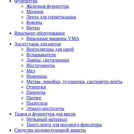
Фурнитура
Железная фурнитура
Молнии
Лента для герметизации
Коконы
Нитки
Вязальное оборудование
Вязальные машины VMA
Аксессуары для шитья
Вентиляторы для швей
Вспарыватели
Лампы, светильники
Инструменты
Мел
Ножницы
Метры, линейки, угольники, сантиметр-ленты
Отвертки
Пинцеты
Прочее
Пылесосы
Этикет-пистолеты
Ткани и фурнитура для масок
Нетканый материал
Твист-лента для носового фиксатора
Средства индивидуальной защиты