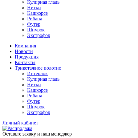
Кулирная гладь
Нитки
Кашкорсе
Рибана
Футер
Шнурок
Экстрофор
Компания
Новости
Продукция
Контакты
Трикотажное полотно
Интерлок
Кулирная гладь
Нитки
Кашкорсе
Рибана
Футер
Шнурок
Экстрофор
Личный кабинет
Оставьте заявку и наш менеджер