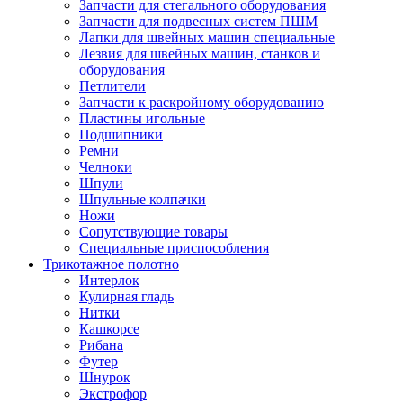
Запчасти для стегального оборудования
Запчасти для подвесных систем ПШМ
Лапки для швейных машин специальные
Лезвия для швейных машин, станков и
оборудования
Петлители
Запчасти к раскройному оборудованию
Пластины игольные
Подшипники
Ремни
Челноки
Шпули
Шпульные колпачки
Ножи
Сопутствующие товары
Специальные приспособления
Трикотажное полотно
Интерлок
Кулирная гладь
Нитки
Кашкорсе
Рибана
Футер
Шнурок
Экстрофор