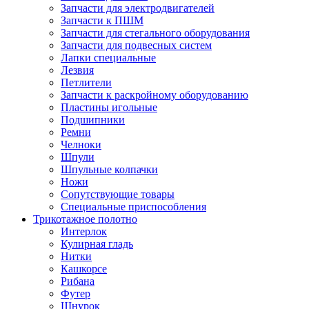
Запчасти для электродвигателей
Запчасти к ПШМ
Запчасти для стегального оборудования
Запчасти для подвесных систем
Лапки специальные
Лезвия
Петлители
Запчасти к раскройному оборудованию
Пластины игольные
Подшипники
Ремни
Челноки
Шпули
Шпульные колпачки
Ножи
Сопутствующие товары
Специальные приспособления
Трикотажное полотно
Интерлок
Кулирная гладь
Нитки
Кашкорсе
Рибана
Футер
Шнурок