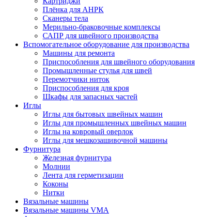
Картриджи
Плёнка для АНРК
Сканеры тела
Мерильно-браковочные комплексы
САПР для швейного производства
Вспомогательное оборудование для производства
Машины для ремонта
Приспособления для швейного оборудования
Промышленные стулья для швей
Перемотчики ниток
Приспособления для кроя
Шкафы для запасных частей
Иглы
Иглы для бытовых швейных машин
Иглы для промышленных швейных машин
Иглы на ковровый оверлок
Иглы для мешкозашивочной машины
Фурнитура
Железная фурнитура
Молнии
Лента для герметизации
Коконы
Нитки
Вязальные машины
Вязальные машины VMA