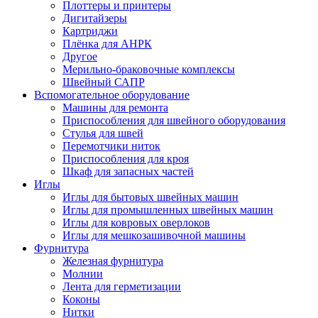
Плоттеры и принтеры
Дигитайзеры
Картриджи
Плёнка для АНРК
Другое
Мерильно-браковочные комплексы
Швейный САПР
Вспомогательное оборудование
Машины для ремонта
Приспособления для швейного оборудования
Стулья для швей
Перемотчики ниток
Приспособления для кроя
Шкаф для запасных частей
Иглы
Иглы для бытовых швейных машин
Иглы для промышленных швейных машин
Иглы для ковровых оверлоков
Иглы для мешкозашивочной машины
Фурнитура
Железная фурнитура
Молнии
Лента для герметизации
Коконы
Нитки