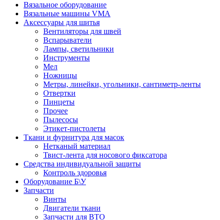
Вязальное оборудование
Вязальные машины VMA
Аксессуары для шитья
Вентиляторы для швей
Вспарыватели
Лампы, светильники
Инструменты
Мел
Ножницы
Метры, линейки, угольники, сантиметр-ленты
Отвертки
Пинцеты
Прочее
Пылесосы
Этикет-пистолеты
Ткани и фурнитура для масок
Нетканый материал
Твист-лента для носового фиксатора
Средства индивидуальной защиты
Контроль здоровья
Оборудование Б\У
Запчасти
Винты
Двигатели ткани
Запчасти для ВТО