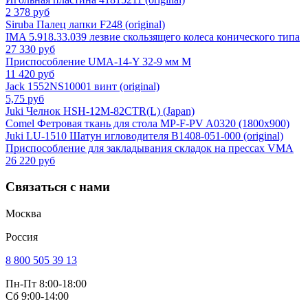
2 378 руб
Siruba Палец лапки F248 (original)
IMA 5.918.33.039 лезвие скользящего колеса конического типа
27 330 руб
Приспособление UMA-14-Y 32-9 мм M
11 420 руб
Jack 1552NS10001 винт (original)
5,75 руб
Juki Челнок HSH-12M-82CTR(L) (Japan)
Comel Фетровая ткань для стола MP-F-PV A0320 (1800x900)
Juki LU-1510 Шатун игловодителя B1408-051-000 (original)
Приспособление для закладывания складок на прессах VMA
26 220 руб
Связаться с нами
Москва
Россия
8 800 505 39 13
Пн-Пт 8:00-18:00
Сб 9:00-14:00