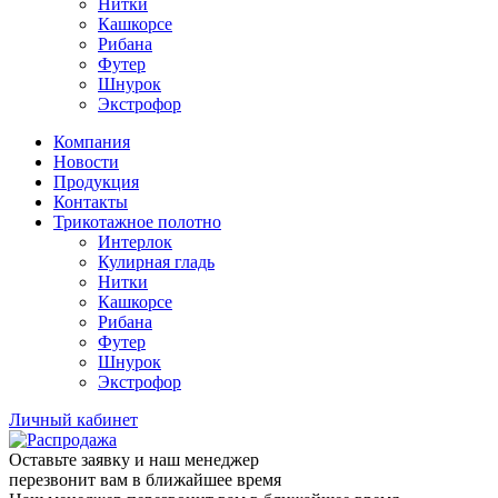
Нитки
Кашкорсе
Рибана
Футер
Шнурок
Экстрофор
Компания
Новости
Продукция
Контакты
Трикотажное полотно
Интерлок
Кулирная гладь
Нитки
Кашкорсе
Рибана
Футер
Шнурок
Экстрофор
Личный кабинет
Оставьте заявку и наш менеджер
перезвонит вам в ближайшее время