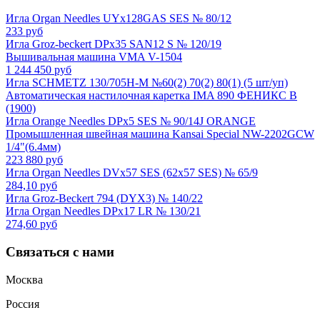
Игла Organ Needles UYx128GAS SES № 80/12
233 руб
Игла Groz-beckert DPx35 SAN12 S № 120/19
Вышивальная машина VMA V-1504
1 244 450 руб
Игла SCHMETZ 130/705H-M №60(2) 70(2) 80(1) (5 шт/уп)
Автоматическая настилочная каретка IMA 890 ФЕНИКС B
(1900)
Игла Orange Needles DPx5 SES № 90/14J ORANGE
Промышленная швейная машина Kansai Special NW-2202GCW
1/4"(6.4мм)
223 880 руб
Игла Organ Needles DVx57 SES (62x57 SES) № 65/9
284,10 руб
Игла Groz-Beckert 794 (DYX3) № 140/22
Игла Organ Needles DPx17 LR № 130/21
274,60 руб
Связаться с нами
Москва
Россия