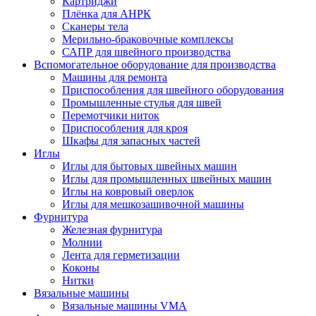
Картриджи
Плёнка для АНРК
Сканеры тела
Мерильно-браковочные комплексы
САПР для швейного производства
Вспомогательное оборудование для производства
Машины для ремонта
Приспособления для швейного оборудования
Промышленные стулья для швей
Перемотчики ниток
Приспособления для кроя
Шкафы для запасных частей
Иглы
Иглы для бытовых швейных машин
Иглы для промышленных швейных машин
Иглы на ковровый оверлок
Иглы для мешкозашивочной машины
Фурнитура
Железная фурнитура
Молнии
Лента для герметизации
Коконы
Нитки
Вязальные машины
Вязальные машины VMA