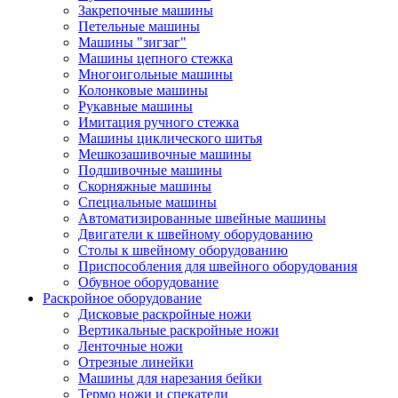
Закрепочные машины
Петельные машины
Машины "зигзаг"
Машины цепного стежка
Многоигольные машины
Колонковые машины
Рукавные машины
Имитация ручного стежка
Машины циклического шитья
Мешкозашивочные машины
Подшивочные машины
Скорняжные машины
Специальные машины
Автоматизированные швейные машины
Двигатели к швейному оборудованию
Столы к швейному оборудованию
Приспособления для швейного оборудования
Обувное оборудование
Раскройное оборудование
Дисковые раскройные ножи
Вертикальные раскройные ножи
Ленточные ножи
Отрезные линейки
Машины для нарезания бейки
Термо ножи и спекатели