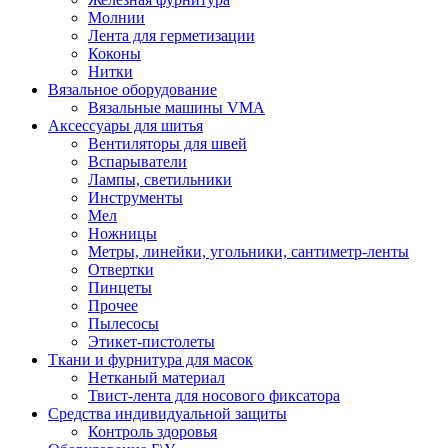
Молнии
Лента для герметизации
Коконы
Нитки
Вязальное оборудование
Вязальные машины VMA
Аксессуары для шитья
Вентиляторы для швей
Вспарыватели
Лампы, светильники
Инструменты
Мел
Ножницы
Метры, линейки, угольники, сантиметр-ленты
Отвертки
Пинцеты
Прочее
Пылесосы
Этикет-пистолеты
Ткани и фурнитура для масок
Нетканый материал
Твист-лента для носового фиксатора
Средства индивидуальной защиты
Контроль здоровья