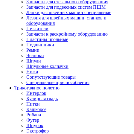
Запчасти для стегального оборудования
Запчасти для подвесных систем ПШМ
Лапки для швейных машин специальные
Лезвия для швейных машин, станков и
оборудования
Петлители
Запчасти к раскройному оборудованию
Пластины игольные
Подшипники
Ремни
Челноки
Шпули
Шпульные колпачки
Ножи
Сопутствующие товары
Специальные приспособления
Трикотажное полотно
Интерлок
Кулирная гладь
Нитки
Кашкорсе
Рибана
Футер
Шнурок
Экстрофор