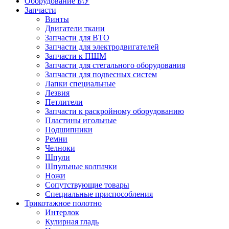
Оборудование Б\У
Запчасти
Винты
Двигатели ткани
Запчасти для ВТО
Запчасти для электродвигателей
Запчасти к ПШМ
Запчасти для стегального оборудования
Запчасти для подвесных систем
Лапки специальные
Лезвия
Петлители
Запчасти к раскройному оборудованию
Пластины игольные
Подшипники
Ремни
Челноки
Шпули
Шпульные колпачки
Ножи
Сопутствующие товары
Специальные приспособления
Трикотажное полотно
Интерлок
Кулирная гладь