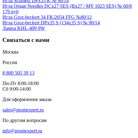
Игла Schmetz DPx35 K № 90/14
Игла Organ Needles DCx27 SES (Bx27 / MY 1023 SES) № 60/8
179 руб
Игла Groz-beckert 34 FK/2054 FFG №80/12
Игла Groz-beckert DPx35 S (134x35 S) № 90/14
Лампа KHL-409 9W
Связаться с нами
Москва
Россия
8 800 505 39 13
Пн-Пт 8:00-18:00
Сб 9:00-14:00
Для оформления заказа
sales@promexpert.ru
По другим вопросам
info@promexpert.ru