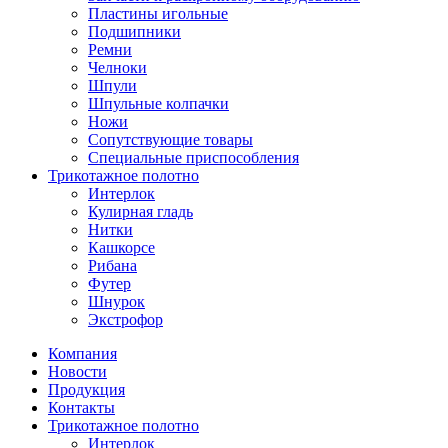
Пластины игольные
Подшипники
Ремни
Челноки
Шпули
Шпульные колпачки
Ножи
Сопутствующие товары
Специальные приспособления
Трикотажное полотно
Интерлок
Кулирная гладь
Нитки
Кашкорсе
Рибана
Футер
Шнурок
Экстрофор
Компания
Новости
Продукция
Контакты
Трикотажное полотно
Интерлок