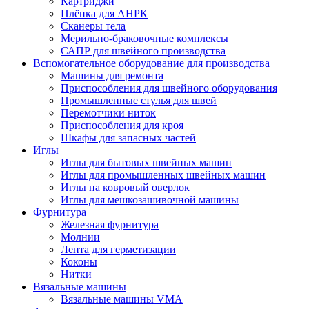
Картриджи
Плёнка для АНРК
Сканеры тела
Мерильно-браковочные комплексы
САПР для швейного производства
Вспомогательное оборудование для производства
Машины для ремонта
Приспособления для швейного оборудования
Промышленные стулья для швей
Перемотчики ниток
Приспособления для кроя
Шкафы для запасных частей
Иглы
Иглы для бытовых швейных машин
Иглы для промышленных швейных машин
Иглы на ковровый оверлок
Иглы для мешкозашивочной машины
Фурнитура
Железная фурнитура
Молнии
Лента для герметизации
Коконы
Нитки
Вязальные машины
Вязальные машины VMA