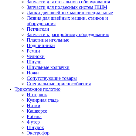
Запчасти для стегального оборудования
Запчасти для подвесных систем ПШМ
Лапки для швейных машин специальные
Лезвия для швейных машин, станков и
оборудования
Петлители
Запчасти к раскройному оборудованию
Пластины игольные
Подшипники
Ремни
Челноки
Шпули
Шпульные колпачки
Ножи
Сопутствующие товары
Специальные приспособления
Трикотажное полотно
Интерлок
Кулирная гладь
Нитки
Кашкорсе
Рибана
Футер
Шнурок
Экстрофор