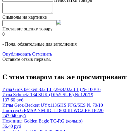
Недостатки товара
Символы на картинке
Поставьте оценку товару
0
- Поля, обязательные для заполнения
Опубликовать
Отменить
Оставьте отзыв первым.
С этим товаром так же просматривают
Игла Groz-beckert 332 LL (29x4/022 LL) № 100/16
Игла Schmetz 134 SUK (DPx5 SUK) № 120/19
137,60 руб
Иглы Groz-Beckert UYx113GHS FFG/SES № 70/10
Плоттер GEMSP-NM-ID-1-1800-III-WC2-FF-1P220
243 040 руб
Ножницы Golden Eagle TC-RG (кольцо)
36,40 руб