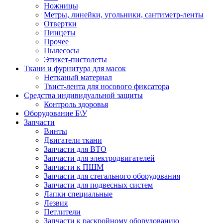
Ножницы
Метры, линейки, угольники, сантиметр-ленты
Отвертки
Пинцеты
Прочее
Пылесосы
Этикет-пистолеты
Ткани и фурнитура для масок
Нетканый материал
Твист-лента для носового фиксатора
Средства индивидуальной защиты
Контроль здоровья
Оборудование Б\У
Запчасти
Винты
Двигатели ткани
Запчасти для ВТО
Запчасти для электродвигателей
Запчасти к ПШМ
Запчасти для стегального оборудования
Запчасти для подвесных систем
Лапки специальные
Лезвия
Петлители
Запчасти к раскройному оборудованию