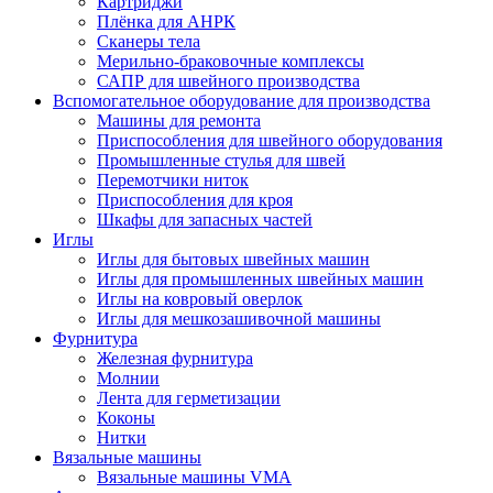
Картриджи
Плёнка для АНРК
Сканеры тела
Мерильно-браковочные комплексы
САПР для швейного производства
Вспомогательное оборудование для производства
Машины для ремонта
Приспособления для швейного оборудования
Промышленные стулья для швей
Перемотчики ниток
Приспособления для кроя
Шкафы для запасных частей
Иглы
Иглы для бытовых швейных машин
Иглы для промышленных швейных машин
Иглы на ковровый оверлок
Иглы для мешкозашивочной машины
Фурнитура
Железная фурнитура
Молнии
Лента для герметизации
Коконы
Нитки
Вязальные машины
Вязальные машины VMA