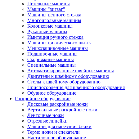
Петельные машины
Машины "зигзаг"
Машины цепного стежка
Многоигольные машины
Колонковые машины
Рукавные машины
Имитация ручного стежка
Машины циклического шитья
Мешкозашивочные машины
Подшивочные машины
Скорняжные машины
Специальные машины
Автоматизированные швейные машины
Двигатели к швейному оборудованию
Столы к швейному оборудованию
Приспособления для швейного оборудования
Обувное оборудование
Раскройное оборудование
Дисковые раскройные ножи
Вертикальные раскройные ножи
Ленточные ножи
Отрезные линейки
Машины для нарезания бейки
Термо ножи и спекатели
Настилочное оборудование