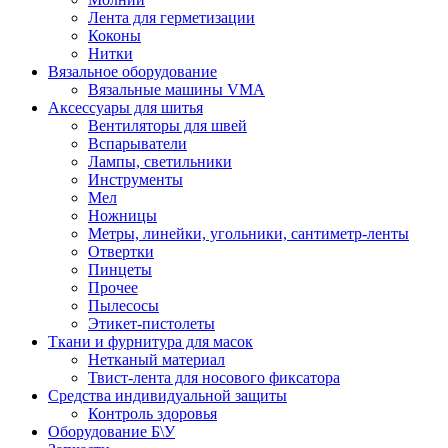
Лента для герметизации
Коконы
Нитки
Вязальное оборудование
Вязальные машины VMA
Аксессуары для шитья
Вентиляторы для швей
Вспарыватели
Лампы, светильники
Инструменты
Мел
Ножницы
Метры, линейки, угольники, сантиметр-ленты
Отвертки
Пинцеты
Прочее
Пылесосы
Этикет-пистолеты
Ткани и фурнитура для масок
Нетканый материал
Твист-лента для носового фиксатора
Средства индивидуальной защиты
Контроль здоровья
Оборудование Б\У