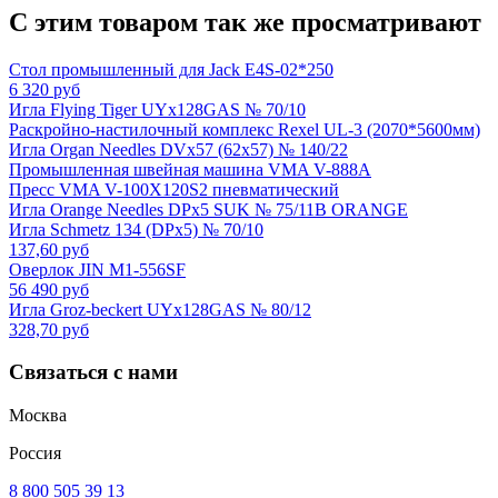
С этим товаром так же просматривают
Стол промышленный для Jack E4S-02*250
6 320 руб
Игла Flying Tiger UYx128GAS № 70/10
Раскройно-настилочный комплекс Rexel UL-3 (2070*5600мм)
Игла Organ Needles DVx57 (62x57) № 140/22
Промышленная швейная машина VMA V-888A
Пресс VMA V-100X120S2 пневматический
Игла Orange Needles DPx5 SUK № 75/11B ORANGE
Игла Schmetz 134 (DPx5) № 70/10
137,60 руб
Оверлок JIN M1-556SF
56 490 руб
Игла Groz-beckert UYx128GAS № 80/12
328,70 руб
Связаться с нами
Москва
Россия
8 800 505 39 13