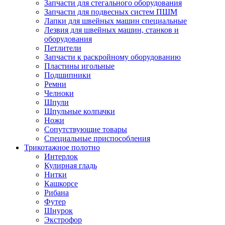
Запчасти для стегального оборудования
Запчасти для подвесных систем ПШМ
Лапки для швейных машин специальные
Лезвия для швейных машин, станков и
оборудования
Петлители
Запчасти к раскройному оборудованию
Пластины игольные
Подшипники
Ремни
Челноки
Шпули
Шпульные колпачки
Ножи
Сопутствующие товары
Специальные приспособления
Трикотажное полотно
Интерлок
Кулирная гладь
Нитки
Кашкорсе
Рибана
Футер
Шнурок
Экстрофор