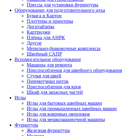
Прессы для установки фурнитуры
Оборудование для подготовительного цеха
Бумага и Картон
Плоттеры и принтеры
Дигитайзеры
Картриджи
Плёнка для АНРК
Другое
Мерильно-браковочные комплексы
Швейный САПР
Вспомогательное оборудование
Машины для ремонта
Приспособления для швейного оборудования
Стулья для швей
Перемотчики ниток
Приспособления для кроя
Шкаф для запасных частей
Иглы
Иглы для бытовых швейных машин
Иглы для промышленных швейных машин
Иглы для ковровых оверлоков
Иглы для мешкозашивочной машины
Фурнитура
Железная фурнитура
Молнии