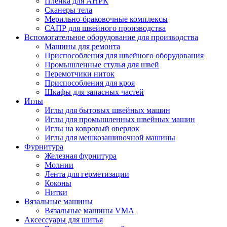
Плёнка для АНРК
Сканеры тела
Мерильно-браковочные комплексы
САПР для швейного производства
Вспомогательное оборудование для производства
Машины для ремонта
Приспособления для швейного оборудования
Промышленные стулья для швей
Перемотчики ниток
Приспособления для кроя
Шкафы для запасных частей
Иглы
Иглы для бытовых швейных машин
Иглы для промышленных швейных машин
Иглы на ковровый оверлок
Иглы для мешкозашивочной машины
Фурнитура
Железная фурнитура
Молнии
Лента для герметизации
Коконы
Нитки
Вязальные машины
Вязальные машины VMA
Аксессуары для шитья