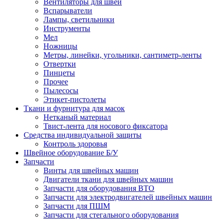
Вентиляторы для швей
Вспарыватели
Лампы, светильники
Инструменты
Мел
Ножницы
Метры, линейки, угольники, сантиметр-ленты
Отвертки
Пинцеты
Прочее
Пылесосы
Этикет-пистолеты
Ткани и фурнитура для масок
Нетканый материал
Твист-лента для носового фиксатора
Средства индивидуальной защиты
Контроль здоровья
Швейное оборудование Б/У
Запчасти
Винты для швейных машин
Двигатели ткани для швейных машин
Запчасти для оборудования ВТО
Запчасти для электродвигателей швейных машин
Запчасти для ПШМ
Запчасти для стегального оборудования