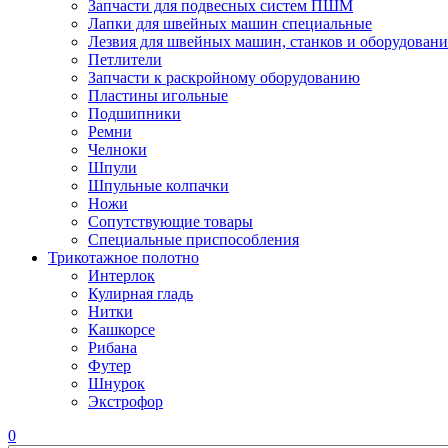
Запчасти для подвесных систем ПШМ
Лапки для швейных машин специальные
Лезвия для швейных машин, станков и оборудовани
Петлители
Запчасти к раскройному оборудованию
Пластины игольные
Подшипники
Ремни
Челноки
Шпули
Шпульные колпачки
Ножи
Сопутствующие товары
Специальные приспособления
Трикотажное полотно
Интерлок
Кулирная гладь
Нитки
Кашкорсе
Рибана
Футер
Шнурок
Экстрофор
0