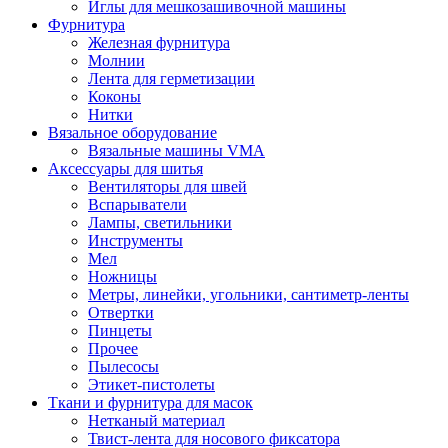
Иглы для мешкозашивочной машины
Фурнитура
Железная фурнитура
Молнии
Лента для герметизации
Коконы
Нитки
Вязальное оборудование
Вязальные машины VMA
Аксессуары для шитья
Вентиляторы для швей
Вспарыватели
Лампы, светильники
Инструменты
Мел
Ножницы
Метры, линейки, угольники, сантиметр-ленты
Отвертки
Пинцеты
Прочее
Пылесосы
Этикет-пистолеты
Ткани и фурнитура для масок
Нетканый материал
Твист-лента для носового фиксатора