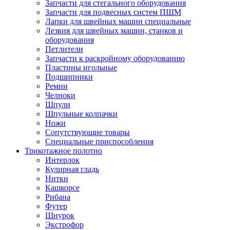
Запчасти для стегального оборудования
Запчасти для подвесных систем ПШМ
Лапки для швейных машин специальные
Лезвия для швейных машин, станков и
оборудования
Петлители
Запчасти к раскройному оборудованию
Пластины игольные
Подшипники
Ремни
Челноки
Шпули
Шпульные колпачки
Ножи
Сопутствующие товары
Специальные приспособления
Трикотажное полотно
Интерлок
Кулирная гладь
Нитки
Кашкорсе
Рибана
Футер
Шнурок
Экстрофор