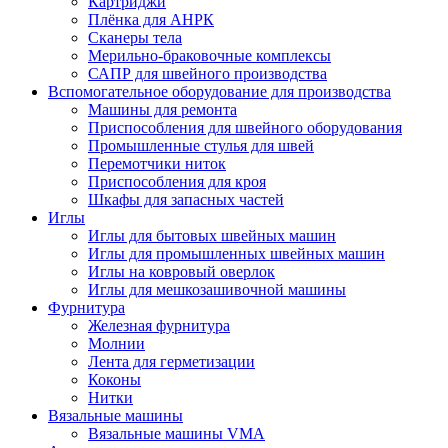
Картриджи
Плёнка для АНРК
Сканеры тела
Мерильно-браковочные комплексы
САПР для швейного производства
Вспомогательное оборудование для производства
Машины для ремонта
Приспособления для швейного оборудования
Промышленные стулья для швей
Перемотчики ниток
Приспособления для кроя
Шкафы для запасных частей
Иглы
Иглы для бытовых швейных машин
Иглы для промышленных швейных машин
Иглы на ковровый оверлок
Иглы для мешкозашивочной машины
Фурнитура
Железная фурнитура
Молнии
Лента для герметизации
Коконы
Нитки
Вязальные машины
Вязальные машины VMA