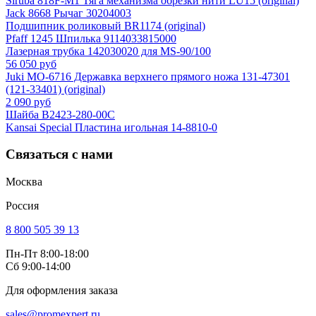
Siruba 818F-M1 Тяга механизма обрезки нити LU15 (original)
Jack 8668 Рычаг 30204003
Подшипник роликовый BR1174 (original)
Pfaff 1245 Шпилька 9114033815000
Лазерная трубка 142030020 для MS-90/100
56 050 руб
Juki MO-6716 Державка верхнего прямого ножа 131-47301
(121-33401) (original)
2 090 руб
Шайба B2423-280-00C
Kansai Special Пластина игольная 14-8810-0
Связаться с нами
Москва
Россия
8 800 505 39 13
Пн-Пт 8:00-18:00
Сб 9:00-14:00
Для оформления заказа
sales@promexpert.ru