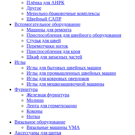
Плёнка для АНРК
Другое
Мерильно-браковочные комплексы
Швейный САПР
Вспомогательное оборудование
Машины для ремонта
Приспособления для швейного оборудования
Стулья для швей
Перемотчики ниток
Приспособления для кроя
Шкаф для запасных частей
Иглы
Иглы для бытовых швейных машин
Иглы для промышленных швейных машин
Иглы для ковровых оверлоков
Иглы для мешкозашивочной машины
Фурнитура
Железная фурнитура
Молнии
Лента для герметизации
Коконы
Нитки
Вязальное оборудование
Вязальные машины VMA
Аксессуары для шитья