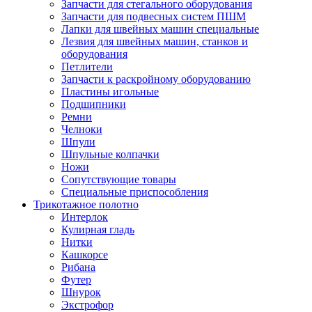
Запчасти для стегального оборудования
Запчасти для подвесных систем ПШМ
Лапки для швейных машин специальные
Лезвия для швейных машин, станков и
оборудования
Петлители
Запчасти к раскройному оборудованию
Пластины игольные
Подшипники
Ремни
Челноки
Шпули
Шпульные колпачки
Ножи
Сопутствующие товары
Специальные приспособления
Трикотажное полотно
Интерлок
Кулирная гладь
Нитки
Кашкорсе
Рибана
Футер
Шнурок
Экстрофор