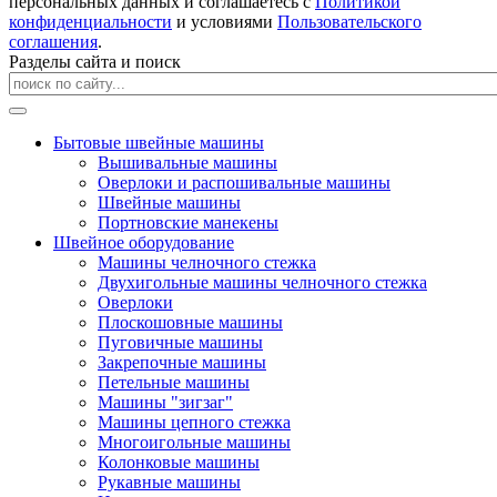
персональных данных и соглашаетесь с
Политикой
конфиденциальности
и условиями
Пользовательского
соглашения
.
Разделы сайта и поиск
Бытовые швейные машины
Вышивальные машины
Оверлоки и распошивальные машины
Швейные машины
Портновские манекены
Швейное оборудование
Машины челночного стежка
Двухигольные машины челночного стежка
Оверлоки
Плоскошовные машины
Пуговичные машины
Закрепочные машины
Петельные машины
Машины "зигзаг"
Машины цепного стежка
Многоигольные машины
Колонковые машины
Рукавные машины