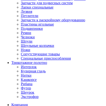
Запчасти для подвесных систем
Лапки специальные
Лезвия
Петлители
Запчасти к раскройному оборудованию
Пластины игольные
Подшипники
Ремни
Челноки
Шпули
Шпульные колпачки
Ножи
Сопутствующие товары
Специальные приспособления
Трикотажное полотно
Интерлок
Кулирная гладь
Нитки
Кашкорсе
Рибана
Футер
Шнурок
Экстрофор
Компания