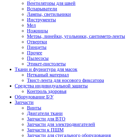
Вентиляторы для швей
Вспарыватели
Лампы, светильники
Инструменты
Мел
Ножницы
Метры, линейки, угольники, сантиметр-ленты
Отвертки
Пинцеты
Прочее
Пылесосы
Этикет-пистолеты
Ткани и фурнитура для масок
Нетканый материал
Твист-лента для носового фиксатора
Средства индивидуальной защиты
Контроль здоровья
Оборудование Б\У
Запчасти
Винты
Двигатели ткани
Запчасти для ВТО
Запчасти для электродвигателей
Запчасти к ПШМ
Запчасти для стегального оборудования