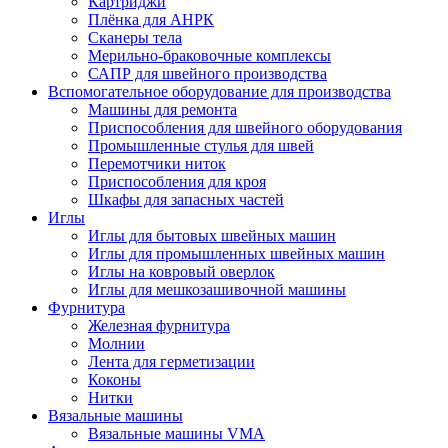
Картриджи
Плёнка для АНРК
Сканеры тела
Мерильно-браковочные комплексы
САПР для швейного производства
Вспомогательное оборудование для производства
Машины для ремонта
Приспособления для швейного оборудования
Промышленные стулья для швей
Перемотчики ниток
Приспособления для кроя
Шкафы для запасных частей
Иглы
Иглы для бытовых швейных машин
Иглы для промышленных швейных машин
Иглы на ковровый оверлок
Иглы для мешкозашивочной машины
Фурнитура
Железная фурнитура
Молнии
Лента для герметизации
Коконы
Нитки
Вязальные машины
Вязальные машины VMA