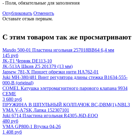
- Поля, обязательные для заполнения
Опубликовать
Отменить
Оставьте отзыв первым.
С этим товаром так же просматривают
Maхdo 500-01 Пластина игольная 257018ВB64 6,4 мм
145 руб
JK-T1 Червяк DE113-10
JK-513A Шкив Z5 201379 (13 мм)
Japsew 781-X Пинцет обрезки нити HA762-01
Juki MH-380/481 Винт регулятора длины стежка B1634-555-
000-B (original)
COMEL Катушка элетромагнитного парового клапана 9934
CEME
3 680 руб
ПРУЖИНА В ШПУЛЬНЫЙ КОЛПАЧОК BC-DBM(1)-NBL3
VMA V-A7SK Лапка 152307101
Juki 6714 Пластина игольная R4305-J6D-EOO
480 руб
VMA GP800-1 Втулка 04-26
1 408 руб