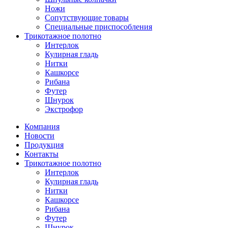
Ножи
Сопутствующие товары
Специальные приспособления
Трикотажное полотно
Интерлок
Кулирная гладь
Нитки
Кашкорсе
Рибана
Футер
Шнурок
Экстрофор
Компания
Новости
Продукция
Контакты
Трикотажное полотно
Интерлок
Кулирная гладь
Нитки
Кашкорсе
Рибана
Футер
Шнурок