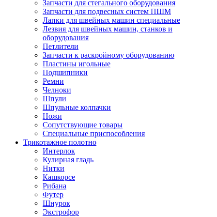
Запчасти для стегального оборудования
Запчасти для подвесных систем ПШМ
Лапки для швейных машин специальные
Лезвия для швейных машин, станков и
оборудования
Петлители
Запчасти к раскройному оборудованию
Пластины игольные
Подшипники
Ремни
Челноки
Шпули
Шпульные колпачки
Ножи
Сопутствующие товары
Специальные приспособления
Трикотажное полотно
Интерлок
Кулирная гладь
Нитки
Кашкорсе
Рибана
Футер
Шнурок
Экстрофор