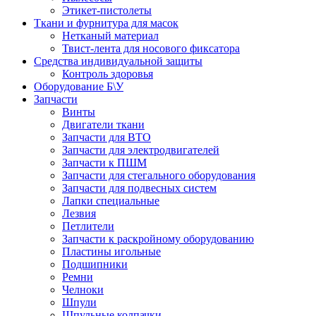
Этикет-пистолеты
Ткани и фурнитура для масок
Нетканый материал
Твист-лента для носового фиксатора
Средства индивидуальной защиты
Контроль здоровья
Оборудование Б\У
Запчасти
Винты
Двигатели ткани
Запчасти для ВТО
Запчасти для электродвигателей
Запчасти к ПШМ
Запчасти для стегального оборудования
Запчасти для подвесных систем
Лапки специальные
Лезвия
Петлители
Запчасти к раскройному оборудованию
Пластины игольные
Подшипники
Ремни
Челноки
Шпули
Шпульные колпачки