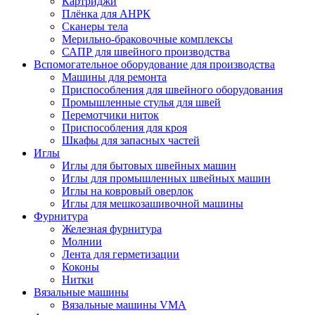
Картриджи
Плёнка для АНРК
Сканеры тела
Мерильно-браковочные комплексы
САПР для швейного производства
Вспомогательное оборудование для производства
Машины для ремонта
Приспособления для швейного оборудования
Промышленные стулья для швей
Перемотчики ниток
Приспособления для кроя
Шкафы для запасных частей
Иглы
Иглы для бытовых швейных машин
Иглы для промышленных швейных машин
Иглы на ковровый оверлок
Иглы для мешкозашивочной машины
Фурнитура
Железная фурнитура
Молнии
Лента для герметизации
Коконы
Нитки
Вязальные машины
Вязальные машины VMA