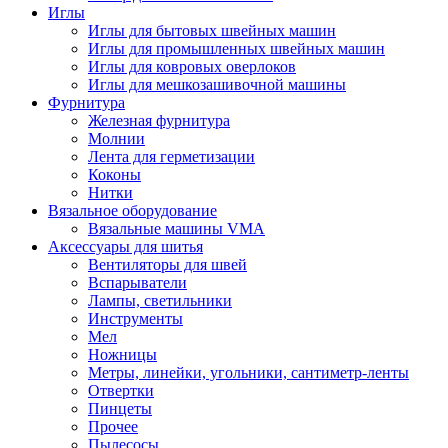
Иглы
Иглы для бытовых швейных машин
Иглы для промышленных швейных машин
Иглы для ковровых оверлоков
Иглы для мешкозашивочной машины
Фурнитура
Железная фурнитура
Молнии
Лента для герметизации
Коконы
Нитки
Вязальное оборудование
Вязальные машины VMA
Аксессуары для шитья
Вентиляторы для швей
Вспарыватели
Лампы, светильники
Инструменты
Мел
Ножницы
Метры, линейки, угольники, сантиметр-ленты
Отвертки
Пинцеты
Прочее
Пылесосы