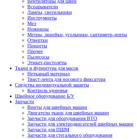
Вентиляторы для швей
Вспарыватели
Лампы, светильники
Инструменты
Мел
Ножницы
Метры, линейки, угольники, сантиметр-ленты
Отвертки
Пинцеты
Прочее
Пылесосы
Этикет-пистолеты
Ткани и фурнитура для масок
Нетканый материал
Твист-лента для носового фиксатора
Средства индивидуальной защиты
Контроль здоровья
Швейное оборудование Б/У
Запчасти
Винты для швейных машин
Двигатели ткани для швейных машин
Запчасти для оборудования ВТО
Запчасти для электродвигателей швейных машин
Запчасти для ПШМ
Запчасти для стегального оборудования