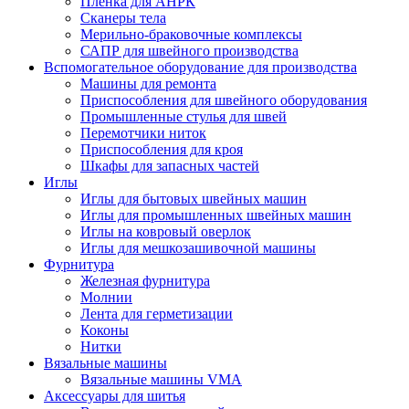
Плёнка для АНРК
Сканеры тела
Мерильно-браковочные комплексы
САПР для швейного производства
Вспомогательное оборудование для производства
Машины для ремонта
Приспособления для швейного оборудования
Промышленные стулья для швей
Перемотчики ниток
Приспособления для кроя
Шкафы для запасных частей
Иглы
Иглы для бытовых швейных машин
Иглы для промышленных швейных машин
Иглы на ковровый оверлок
Иглы для мешкозашивочной машины
Фурнитура
Железная фурнитура
Молнии
Лента для герметизации
Коконы
Нитки
Вязальные машины
Вязальные машины VMA
Аксессуары для шитья