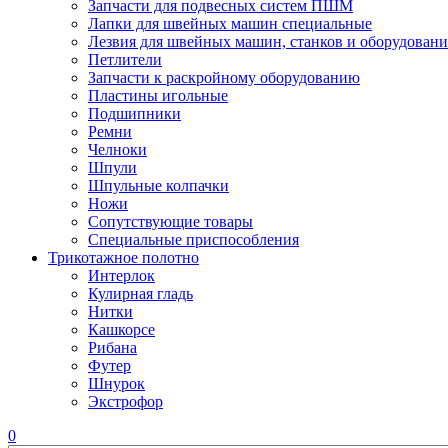
Запчасти для подвесных систем ПШМ
Лапки для швейных машин специальные
Лезвия для швейных машин, станков и оборудовани
Петлители
Запчасти к раскройному оборудованию
Пластины игольные
Подшипники
Ремни
Челноки
Шпули
Шпульные колпачки
Ножи
Сопутствующие товары
Специальные приспособления
Трикотажное полотно
Интерлок
Кулирная гладь
Нитки
Кашкорсе
Рибана
Футер
Шнурок
Экстрофор
0