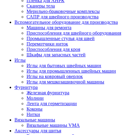
Плёнка для АНРК
Сканеры тела
Мерильно-браковочные комплексы
САПР для швейного производства
Вспомогательное оборудование для производства
Машины для ремонта
Приспособления для швейного оборудования
Промышленные стулья для швей
Перемотчики ниток
Приспособления для кроя
Шкафы для запасных частей
Иглы
Иглы для бытовых швейных машин
Иглы для промышленных швейных машин
Иглы на ковровый оверлок
Иглы для мешкозашивочной машины
Фурнитура
Железная фурнитура
Молнии
Лента для герметизации
Коконы
Нитки
Вязальные машины
Вязальные машины VMA
Аксессуары для шитья