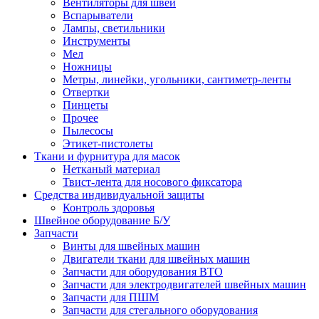
Вентиляторы для швей
Вспарыватели
Лампы, светильники
Инструменты
Мел
Ножницы
Метры, линейки, угольники, сантиметр-ленты
Отвертки
Пинцеты
Прочее
Пылесосы
Этикет-пистолеты
Ткани и фурнитура для масок
Нетканый материал
Твист-лента для носового фиксатора
Средства индивидуальной защиты
Контроль здоровья
Швейное оборудование Б/У
Запчасти
Винты для швейных машин
Двигатели ткани для швейных машин
Запчасти для оборудования ВТО
Запчасти для электродвигателей швейных машин
Запчасти для ПШМ
Запчасти для стегального оборудования