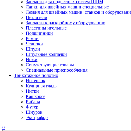
Запчасти для подвесных систем ПШМ
Лапки для швейных машин специальные
Лезвия для швейных машин, станков и оборудовани
Петлители
Запчасти к раскройному оборудованию
Пластины игольные
Подшипники
Ремни
Челноки
Шпули
Шпульные колпачки
Ножи
Сопутствующие товары
Специальные приспособления
Трикотажное полотно
Интерлок
Кулирная гладь
Нитки
Кашкорсе
Рибана
Футер
Шнурок
Экстрофор
0