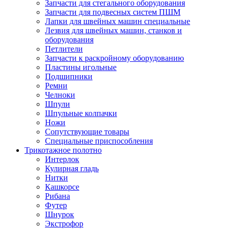
Запчасти для стегального оборудования
Запчасти для подвесных систем ПШМ
Лапки для швейных машин специальные
Лезвия для швейных машин, станков и
оборудования
Петлители
Запчасти к раскройному оборудованию
Пластины игольные
Подшипники
Ремни
Челноки
Шпули
Шпульные колпачки
Ножи
Сопутствующие товары
Специальные приспособления
Трикотажное полотно
Интерлок
Кулирная гладь
Нитки
Кашкорсе
Рибана
Футер
Шнурок
Экстрофор