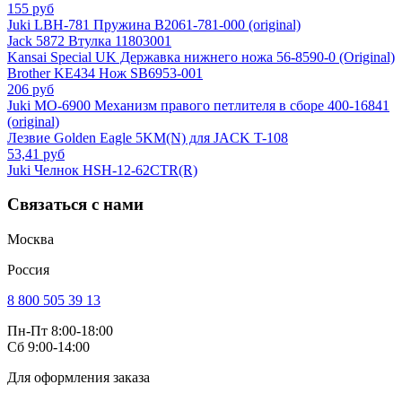
155 руб
Juki LBH-781 Пружина B2061-781-000 (original)
Jack 5872 Втулка 11803001
Kansai Special UK Державка нижнего ножа 56-8590-0 (Original)
Brother KE434 Нож SB6953-001
206 руб
Juki MO-6900 Механизм правого петлителя в сборе 400-16841
(original)
Лезвие Golden Eagle 5KM(N) для JACK T-108
53,41 руб
Juki Челнок HSH-12-62CTR(R)
Связаться с нами
Москва
Россия
8 800 505 39 13
Пн-Пт 8:00-18:00
Сб 9:00-14:00
Для оформления заказа