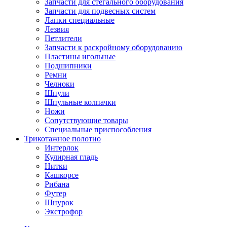
Запчасти для стегального оборудования
Запчасти для подвесных систем
Лапки специальные
Лезвия
Петлители
Запчасти к раскройному оборудованию
Пластины игольные
Подшипники
Ремни
Челноки
Шпули
Шпульные колпачки
Ножи
Сопутствующие товары
Специальные приспособления
Трикотажное полотно
Интерлок
Кулирная гладь
Нитки
Кашкорсе
Рибана
Футер
Шнурок
Экстрофор