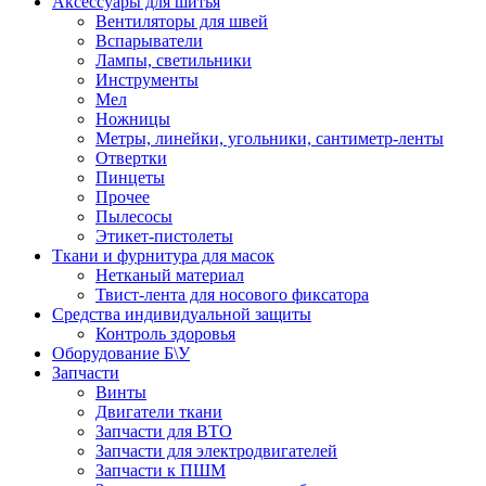
Аксессуары для шитья
Вентиляторы для швей
Вспарыватели
Лампы, светильники
Инструменты
Мел
Ножницы
Метры, линейки, угольники, сантиметр-ленты
Отвертки
Пинцеты
Прочее
Пылесосы
Этикет-пистолеты
Ткани и фурнитура для масок
Нетканый материал
Твист-лента для носового фиксатора
Средства индивидуальной защиты
Контроль здоровья
Оборудование Б\У
Запчасти
Винты
Двигатели ткани
Запчасти для ВТО
Запчасти для электродвигателей
Запчасти к ПШМ