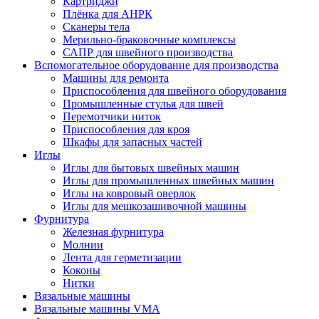
Картриджи
Плёнка для АНРК
Сканеры тела
Мерильно-браковочные комплексы
САПР для швейного производства
Вспомогательное оборудование для производства
Машины для ремонта
Приспособления для швейного оборудования
Промышленные стулья для швей
Перемотчики ниток
Приспособления для кроя
Шкафы для запасных частей
Иглы
Иглы для бытовых швейных машин
Иглы для промышленных швейных машин
Иглы на ковровый оверлок
Иглы для мешкозашивочной машины
Фурнитура
Железная фурнитура
Молнии
Лента для герметизации
Коконы
Нитки
Вязальные машины
Вязальные машины VMA