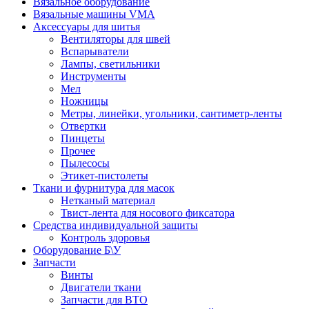
Вязальное оборудование
Вязальные машины VMA
Аксессуары для шитья
Вентиляторы для швей
Вспарыватели
Лампы, светильники
Инструменты
Мел
Ножницы
Метры, линейки, угольники, сантиметр-ленты
Отвертки
Пинцеты
Прочее
Пылесосы
Этикет-пистолеты
Ткани и фурнитура для масок
Нетканый материал
Твист-лента для носового фиксатора
Средства индивидуальной защиты
Контроль здоровья
Оборудование Б\У
Запчасти
Винты
Двигатели ткани
Запчасти для ВТО