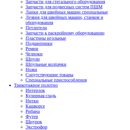
Запчасти для стегального оборудования
Запчасти для подвесных систем ПШМ
Лапки для швейных машин специальные
Лезвия для швейных машин, станков и
оборудования
Петлители
Запчасти к раскройному оборудованию
Пластины игольные
Подшипники
Ремни
Челноки
Шпули
Шпульные колпачки
Ножи
Сопутствующие товары
Специальные приспособления
Трикотажное полотно
Интерлок
Кулирная гладь
Нитки
Кашкорсе
Рибана
Футер
Шнурок
Экстрофор