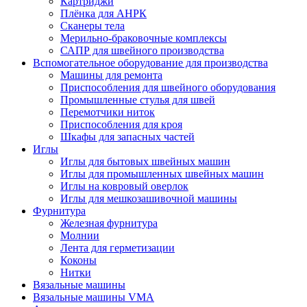
Картриджи
Плёнка для АНРК
Сканеры тела
Мерильно-браковочные комплексы
САПР для швейного производства
Вспомогательное оборудование для производства
Машины для ремонта
Приспособления для швейного оборудования
Промышленные стулья для швей
Перемотчики ниток
Приспособления для кроя
Шкафы для запасных частей
Иглы
Иглы для бытовых швейных машин
Иглы для промышленных швейных машин
Иглы на ковровый оверлок
Иглы для мешкозашивочной машины
Фурнитура
Железная фурнитура
Молнии
Лента для герметизации
Коконы
Нитки
Вязальные машины
Вязальные машины VMA