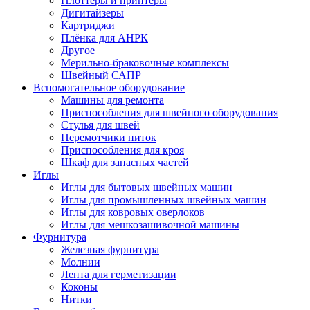
Плоттеры и принтеры
Дигитайзеры
Картриджи
Плёнка для АНРК
Другое
Мерильно-браковочные комплексы
Швейный САПР
Вспомогательное оборудование
Машины для ремонта
Приспособления для швейного оборудования
Стулья для швей
Перемотчики ниток
Приспособления для кроя
Шкаф для запасных частей
Иглы
Иглы для бытовых швейных машин
Иглы для промышленных швейных машин
Иглы для ковровых оверлоков
Иглы для мешкозашивочной машины
Фурнитура
Железная фурнитура
Молнии
Лента для герметизации
Коконы
Нитки