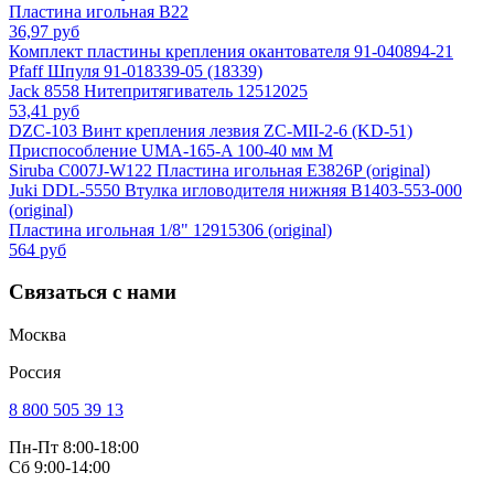
Пластина игольная B22
36,97 руб
Комплект пластины крепления окантователя 91-040894-21
Pfaff Шпуля 91-018339-05 (18339)
Jack 8558 Нитепритягиватель 12512025
53,41 руб
DZC-103 Винт крепления лезвия ZC-MII-2-6 (KD-51)
Приспособление UMA-165-A 100-40 мм M
Siruba C007J-W122 Пластина игольная E3826P (original)
Juki DDL-5550 Втулка игловодителя нижняя B1403-553-000
(original)
Пластина игольная 1/8" 12915306 (original)
564 руб
Связаться с нами
Москва
Россия
8 800 505 39 13
Пн-Пт 8:00-18:00
Сб 9:00-14:00