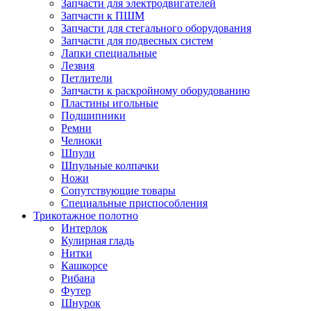
Запчасти для электродвигателей
Запчасти к ПШМ
Запчасти для стегального оборудования
Запчасти для подвесных систем
Лапки специальные
Лезвия
Петлители
Запчасти к раскройному оборудованию
Пластины игольные
Подшипники
Ремни
Челноки
Шпули
Шпульные колпачки
Ножи
Сопутствующие товары
Специальные приспособления
Трикотажное полотно
Интерлок
Кулирная гладь
Нитки
Кашкорсе
Рибана
Футер
Шнурок