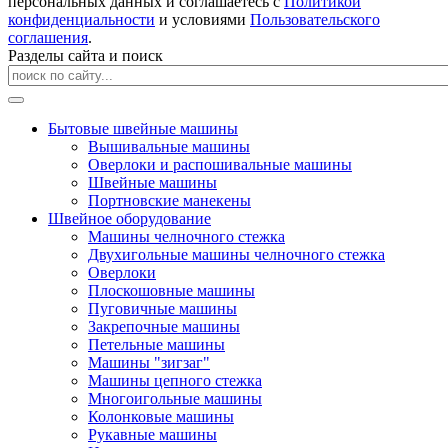
персональных данных и соглашаетесь с
Политикой
конфиденциальности
и условиями
Пользовательского
соглашения
.
Разделы сайта и поиск
Бытовые швейные машины
Вышивальные машины
Оверлоки и распошивальные машины
Швейные машины
Портновские манекены
Швейное оборудование
Машины челночного стежка
Двухигольные машины челночного стежка
Оверлоки
Плоскошовные машины
Пуговичные машины
Закрепочные машины
Петельные машины
Машины "зигзаг"
Машины цепного стежка
Многоигольные машины
Колонковые машины
Рукавные машины