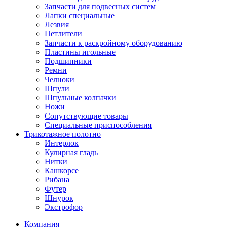
Запчасти для подвесных систем
Лапки специальные
Лезвия
Петлители
Запчасти к раскройному оборудованию
Пластины игольные
Подшипники
Ремни
Челноки
Шпули
Шпульные колпачки
Ножи
Сопутствующие товары
Специальные приспособления
Трикотажное полотно
Интерлок
Кулирная гладь
Нитки
Кашкорсе
Рибана
Футер
Шнурок
Экстрофор
Компания