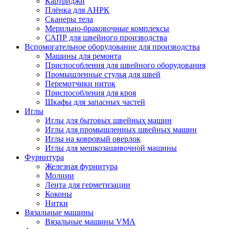
Картриджи
Плёнка для АНРК
Сканеры тела
Мерильно-браковочные комплексы
САПР для швейного производства
Вспомогательное оборудование для производства
Машины для ремонта
Приспособления для швейного оборудования
Промышленные стулья для швей
Перемотчики ниток
Приспособления для кроя
Шкафы для запасных частей
Иглы
Иглы для бытовых швейных машин
Иглы для промышленных швейных машин
Иглы на ковровый оверлок
Иглы для мешкозашивочной машины
Фурнитура
Железная фурнитура
Молнии
Лента для герметизации
Коконы
Нитки
Вязальные машины
Вязальные машины VMA