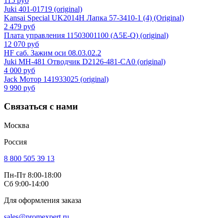
115 руб
Juki 401-01719 (original)
Kansai Special UK2014H Лапка 57-3410-1 (4) (Original)
2 479 руб
Плата управления 11503001100 (A5E-Q) (original)
12 070 руб
HF саб. Зажим оси 08.03.02.2
Juki MH-481 Отводчик D2126-481-CA0 (original)
4 000 руб
Jack Мотор 141933025 (original)
9 990 руб
Связаться с нами
Москва
Россия
8 800 505 39 13
Пн-Пт 8:00-18:00
Сб 9:00-14:00
Для оформления заказа
sales@promexpert.ru