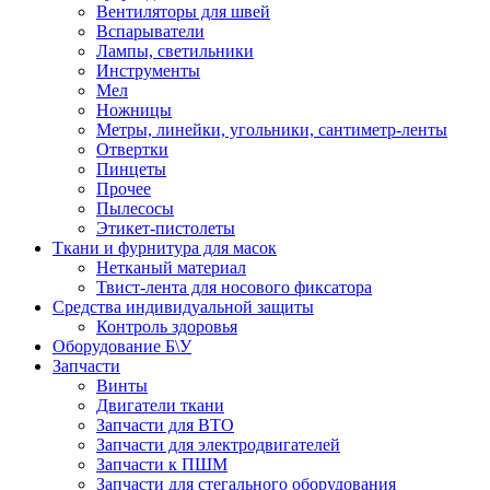
Вентиляторы для швей
Вспарыватели
Лампы, светильники
Инструменты
Мел
Ножницы
Метры, линейки, угольники, сантиметр-ленты
Отвертки
Пинцеты
Прочее
Пылесосы
Этикет-пистолеты
Ткани и фурнитура для масок
Нетканый материал
Твист-лента для носового фиксатора
Средства индивидуальной защиты
Контроль здоровья
Оборудование Б\У
Запчасти
Винты
Двигатели ткани
Запчасти для ВТО
Запчасти для электродвигателей
Запчасти к ПШМ
Запчасти для стегального оборудования