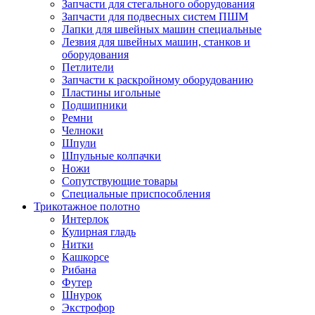
Запчасти для стегального оборудования
Запчасти для подвесных систем ПШМ
Лапки для швейных машин специальные
Лезвия для швейных машин, станков и
оборудования
Петлители
Запчасти к раскройному оборудованию
Пластины игольные
Подшипники
Ремни
Челноки
Шпули
Шпульные колпачки
Ножи
Сопутствующие товары
Специальные приспособления
Трикотажное полотно
Интерлок
Кулирная гладь
Нитки
Кашкорсе
Рибана
Футер
Шнурок
Экстрофор