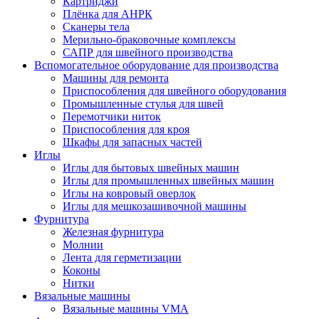
Картриджи
Плёнка для АНРК
Сканеры тела
Мерильно-браковочные комплексы
САПР для швейного производства
Вспомогательное оборудование для производства
Машины для ремонта
Приспособления для швейного оборудования
Промышленные стулья для швей
Перемотчики ниток
Приспособления для кроя
Шкафы для запасных частей
Иглы
Иглы для бытовых швейных машин
Иглы для промышленных швейных машин
Иглы на ковровый оверлок
Иглы для мешкозашивочной машины
Фурнитура
Железная фурнитура
Молнии
Лента для герметизации
Коконы
Нитки
Вязальные машины
Вязальные машины VMA