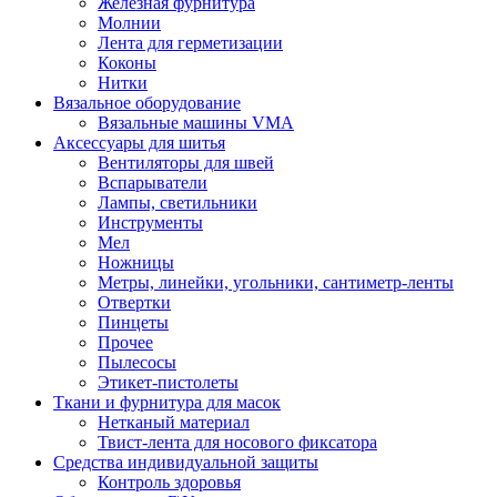
Железная фурнитура
Молнии
Лента для герметизации
Коконы
Нитки
Вязальное оборудование
Вязальные машины VMA
Аксессуары для шитья
Вентиляторы для швей
Вспарыватели
Лампы, светильники
Инструменты
Мел
Ножницы
Метры, линейки, угольники, сантиметр-ленты
Отвертки
Пинцеты
Прочее
Пылесосы
Этикет-пистолеты
Ткани и фурнитура для масок
Нетканый материал
Твист-лента для носового фиксатора
Средства индивидуальной защиты
Контроль здоровья