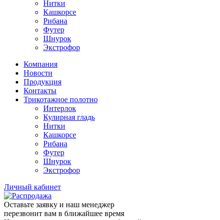
Нитки
Кашкорсе
Рибана
Футер
Шнурок
Экстрофор
Компания
Новости
Продукция
Контакты
Трикотажное полотно
Интерлок
Кулирная гладь
Нитки
Кашкорсе
Рибана
Футер
Шнурок
Экстрофор
Личный кабинет
Оставьте заявку и наш менеджер
перезвонит вам в ближайшее время