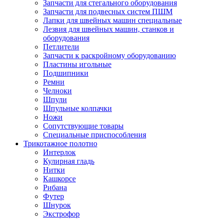
Запчасти для стегального оборудования
Запчасти для подвесных систем ПШМ
Лапки для швейных машин специальные
Лезвия для швейных машин, станков и
оборудования
Петлители
Запчасти к раскройному оборудованию
Пластины игольные
Подшипники
Ремни
Челноки
Шпули
Шпульные колпачки
Ножи
Сопутствующие товары
Специальные приспособления
Трикотажное полотно
Интерлок
Кулирная гладь
Нитки
Кашкорсе
Рибана
Футер
Шнурок
Экстрофор