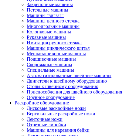
Закрепочные машины
Петельные машины
Машины "зигзаг"
Машины цепного стежка
Многоигольные машины
Колонковые машины
Рукавные машины
Имитация ручного стежка
Машины циклического шитья
Мешкозашивочные машины
Подшивочные машины
Скорняжные машины
Специальные машины
Автоматизированные швейные машины
Двигатели к швейному оборудованию
Столы к швейному оборудованию
Приспособления для швейного оборудования
Обувное оборудование
Раскройное оборудование
Дисковые раскройные ножи
Вертикальные раскройные ножи
Ленточные ножи
Отрезные линейки
Машины для нарезания бейки
Термо ножи и спекатели