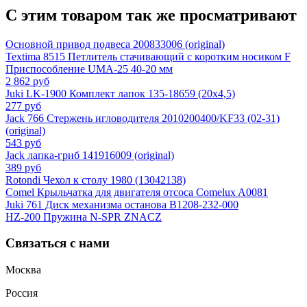
С этим товаром так же просматривают
Основной привод подвеса 200833006 (original)
Textima 8515 Петлитель стачивающий с коротким носиком F
Приспособление UMA-25 40-20 мм
2 862 руб
Juki LK-1900 Комплект лапок 135-18659 (20х4,5)
277 руб
Jack 766 Стержень игловодителя 2010200400/KF33 (02-31)
(original)
543 руб
Jack лапка-гриб 141916009 (original)
389 руб
Rotondi Чехол к столу 1980 (13042138)
Comel Крыльчатка для двигателя отсоса Comelux A0081
Juki 761 Диск механизма останова B1208-232-000
HZ-200 Пружина N-SPR ZNACZ
Связаться с нами
Москва
Россия