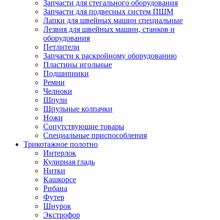
Запчасти для стегального оборудования
Запчасти для подвесных систем ПШМ
Лапки для швейных машин специальные
Лезвия для швейных машин, станков и
оборудования
Петлители
Запчасти к раскройному оборудованию
Пластины игольные
Подшипники
Ремни
Челноки
Шпули
Шпульные колпачки
Ножи
Сопутствующие товары
Специальные приспособления
Трикотажное полотно
Интерлок
Кулирная гладь
Нитки
Кашкорсе
Рибана
Футер
Шнурок
Экстрофор