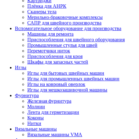
Картриджи
Плёнка для АНРК
Сканеры тела
Мерильно-браковочные комплексы
САПР для швейного производства
Вспомогательное оборудование для производства
Машины для ремонта
Приспособления для швейного оборудования
Промышленные стулья для швей
Перемотчики ниток
Приспособления для кроя
Шкафы для запасных частей
Иглы
Иглы для бытовых швейных машин
Иглы для промышленных швейных машин
Иглы на ковровый оверлок
Иглы для мешкозашивочной машины
Фурнитура
Железная фурнитура
Молнии
Лента для герметизации
Коконы
Нитки
Вязальные машины
Вязальные машины VMA