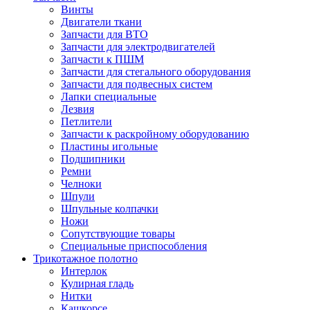
Винты
Двигатели ткани
Запчасти для ВТО
Запчасти для электродвигателей
Запчасти к ПШМ
Запчасти для стегального оборудования
Запчасти для подвесных систем
Лапки специальные
Лезвия
Петлители
Запчасти к раскройному оборудованию
Пластины игольные
Подшипники
Ремни
Челноки
Шпули
Шпульные колпачки
Ножи
Сопутствующие товары
Специальные приспособления
Трикотажное полотно
Интерлок
Кулирная гладь
Нитки
Кашкорсе