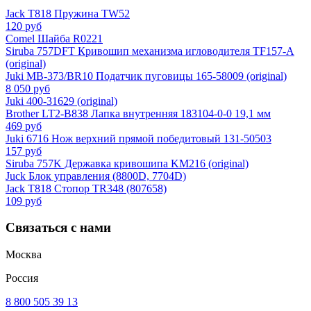
Jack T818 Пружина TW52
120 руб
Comel Шайба R0221
Siruba 757DFT Кривошип механизма игловодителя TF157-A
(original)
Juki MB-373/BR10 Податчик пуговицы 165-58009 (original)
8 050 руб
Juki 400-31629 (original)
Brother LT2-B838 Лапка внутренняя 183104-0-0 19,1 мм
469 руб
Juki 6716 Нож верхний прямой победитовый 131-50503
157 руб
Siruba 757K Державка кривошипа KM216 (original)
Juck Блок управления (8800D, 7704D)
Jack T818 Стопор TR348 (807658)
109 руб
Связаться с нами
Москва
Россия
8 800 505 39 13