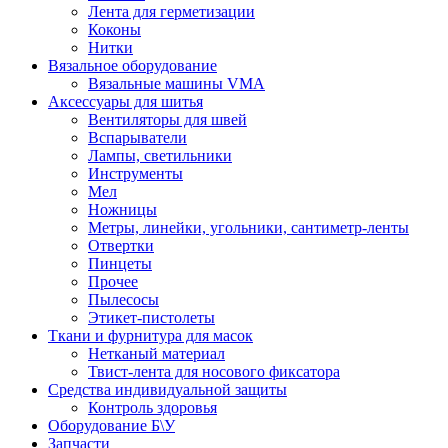
Лента для герметизации
Коконы
Нитки
Вязальное оборудование
Вязальные машины VMA
Аксессуары для шитья
Вентиляторы для швей
Вспарыватели
Лампы, светильники
Инструменты
Мел
Ножницы
Метры, линейки, угольники, сантиметр-ленты
Отвертки
Пинцеты
Прочее
Пылесосы
Этикет-пистолеты
Ткани и фурнитура для масок
Нетканый материал
Твист-лента для носового фиксатора
Средства индивидуальной защиты
Контроль здоровья
Оборудование Б\У
Запчасти