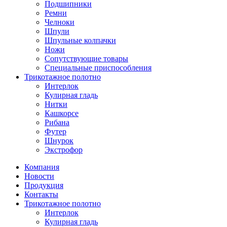
Подшипники
Ремни
Челноки
Шпули
Шпульные колпачки
Ножи
Сопутствующие товары
Специальные приспособления
Трикотажное полотно
Интерлок
Кулирная гладь
Нитки
Кашкорсе
Рибана
Футер
Шнурок
Экстрофор
Компания
Новости
Продукция
Контакты
Трикотажное полотно
Интерлок
Кулирная гладь