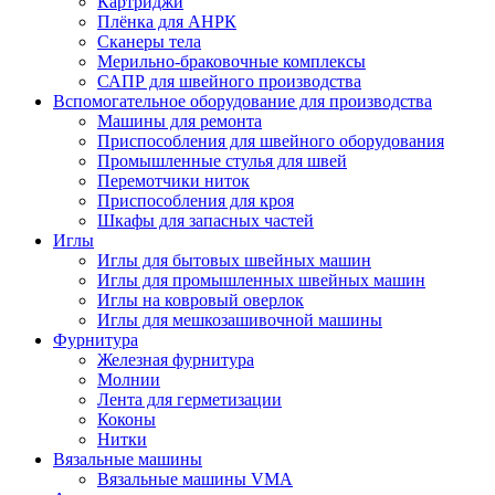
Картриджи
Плёнка для АНРК
Сканеры тела
Мерильно-браковочные комплексы
САПР для швейного производства
Вспомогательное оборудование для производства
Машины для ремонта
Приспособления для швейного оборудования
Промышленные стулья для швей
Перемотчики ниток
Приспособления для кроя
Шкафы для запасных частей
Иглы
Иглы для бытовых швейных машин
Иглы для промышленных швейных машин
Иглы на ковровый оверлок
Иглы для мешкозашивочной машины
Фурнитура
Железная фурнитура
Молнии
Лента для герметизации
Коконы
Нитки
Вязальные машины
Вязальные машины VMA