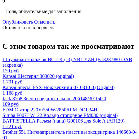
0
- Поля, обязательные для заполнения
Опубликовать
Отменить
Оставьте отзыв первым.
С этим товаром так же просматривают
Шпульный колпачок BC-LK (J3)-NBL YZH (B1828-980-OAB
закрепка)
150 руб
Kansai Шестерня 303020 (original)
1 791 руб
Kansai Special FSX Нож верхний 07-6310-0 (Original)
1 168 руб
Jack 8568 Звено соединительное 206148/3010420
109 руб
FDM Статор 220V/550W/2850RPM DOL34H
Siruba F007J-W122 Кольцо стопорное EM030 (original)
BATTISTELLA Разъем (папа) G00106 для Sole A (AR129)
1 221 руб
Brother 551 Нитенаправитель пластины эксцентрика 146663-0-
01