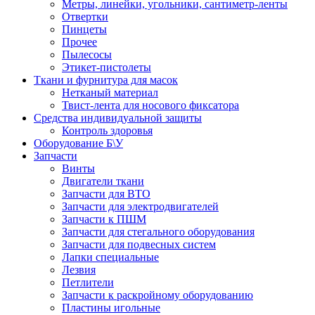
Метры, линейки, угольники, сантиметр-ленты
Отвертки
Пинцеты
Прочее
Пылесосы
Этикет-пистолеты
Ткани и фурнитура для масок
Нетканый материал
Твист-лента для носового фиксатора
Средства индивидуальной защиты
Контроль здоровья
Оборудование Б\У
Запчасти
Винты
Двигатели ткани
Запчасти для ВТО
Запчасти для электродвигателей
Запчасти к ПШМ
Запчасти для стегального оборудования
Запчасти для подвесных систем
Лапки специальные
Лезвия
Петлители
Запчасти к раскройному оборудованию
Пластины игольные