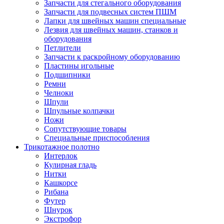
Запчасти для стегального оборудования
Запчасти для подвесных систем ПШМ
Лапки для швейных машин специальные
Лезвия для швейных машин, станков и
оборудования
Петлители
Запчасти к раскройному оборудованию
Пластины игольные
Подшипники
Ремни
Челноки
Шпули
Шпульные колпачки
Ножи
Сопутствующие товары
Специальные приспособления
Трикотажное полотно
Интерлок
Кулирная гладь
Нитки
Кашкорсе
Рибана
Футер
Шнурок
Экстрофор