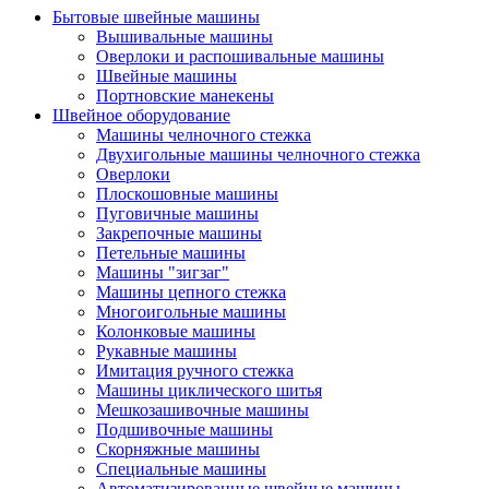
Бытовые швейные машины
Вышивальные машины
Оверлоки и распошивальные машины
Швейные машины
Портновские манекены
Швейное оборудование
Машины челночного стежка
Двухигольные машины челночного стежка
Оверлоки
Плоскошовные машины
Пуговичные машины
Закрепочные машины
Петельные машины
Машины "зигзаг"
Машины цепного стежка
Многоигольные машины
Колонковые машины
Рукавные машины
Имитация ручного стежка
Машины циклического шитья
Мешкозашивочные машины
Подшивочные машины
Скорняжные машины
Специальные машины
Автоматизированные швейные машины