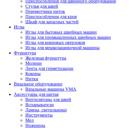
Приспособления для швейного оборудования
Стулья для швей
Перемотчики ниток
Приспособления для кроя
Шкаф для запасных частей
Иглы
Иглы для бытовых швейных машин
Иглы для промышленных швейных машин
Иглы для ковровых оверлоков
Иглы для мешкозашивочной машины
Фурнитура
Железная фурнитура
Молнии
Лента для герметизации
Коконы
Нитки
Вязальное оборудование
Вязальные машины VMA
Аксессуары для шитья
Вентиляторы для швей
Вспарыватели
Лампы, светильники
Инструменты
Мел
Ножницы