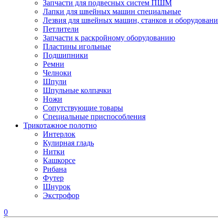
Запчасти для подвесных систем ПШМ
Лапки для швейных машин специальные
Лезвия для швейных машин, станков и оборудовани
Петлители
Запчасти к раскройному оборудованию
Пластины игольные
Подшипники
Ремни
Челноки
Шпули
Шпульные колпачки
Ножи
Сопутствующие товары
Специальные приспособления
Трикотажное полотно
Интерлок
Кулирная гладь
Нитки
Кашкорсе
Рибана
Футер
Шнурок
Экстрофор
0