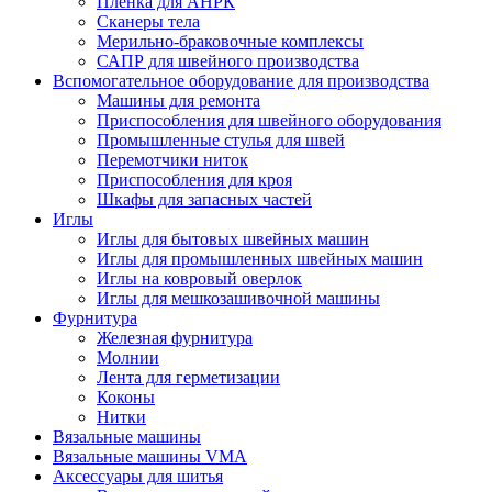
Плёнка для АНРК
Сканеры тела
Мерильно-браковочные комплексы
САПР для швейного производства
Вспомогательное оборудование для производства
Машины для ремонта
Приспособления для швейного оборудования
Промышленные стулья для швей
Перемотчики ниток
Приспособления для кроя
Шкафы для запасных частей
Иглы
Иглы для бытовых швейных машин
Иглы для промышленных швейных машин
Иглы на ковровый оверлок
Иглы для мешкозашивочной машины
Фурнитура
Железная фурнитура
Молнии
Лента для герметизации
Коконы
Нитки
Вязальные машины
Вязальные машины VMA
Аксессуары для шитья