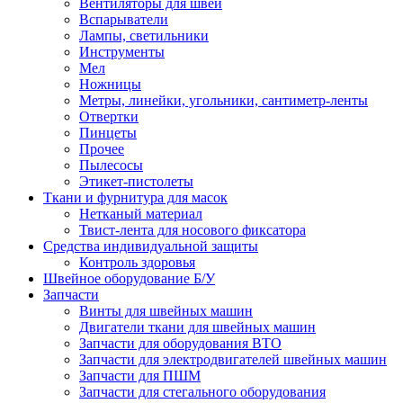
Вентиляторы для швей
Вспарыватели
Лампы, светильники
Инструменты
Мел
Ножницы
Метры, линейки, угольники, сантиметр-ленты
Отвертки
Пинцеты
Прочее
Пылесосы
Этикет-пистолеты
Ткани и фурнитура для масок
Нетканый материал
Твист-лента для носового фиксатора
Средства индивидуальной защиты
Контроль здоровья
Швейное оборудование Б/У
Запчасти
Винты для швейных машин
Двигатели ткани для швейных машин
Запчасти для оборудования ВТО
Запчасти для электродвигателей швейных машин
Запчасти для ПШМ
Запчасти для стегального оборудования