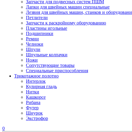
Запчасти для подвесных систем ПШМ
Лапки для швейных машин специальные
Лезвия для швейных машин, станков и оборудовани
Петлители
Запчасти к раскройному оборудованию
Пластины игольные
Подшипники
Ремни
Челноки
Шпули
Шпульные колпачки
Ножи
Сопутствующие товары
Специальные приспособления
Трикотажное полотно
Интерлок
Кулирная гладь
Нитки
Кашкорсе
Рибана
Футер
Шнурок
Экстрофор
0