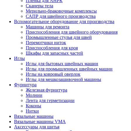
Плёнка для АНРК
Сканеры тела
Мерильно-браковочные комплексы
САПР для швейного производства
Вспомогательное оборудование для производства
Машины для ремонта
Приспособления для швейного оборудования
Промышленные стулья для швей
Перемотчики ниток
Приспособления для кроя
Шкафы для запасных частей
Иглы
Иглы для бытовых швейных машин
Иглы для промышленных швейных машин
Иглы на ковровый оверлок
Иглы для мешкозашивочной машины
Фурнитура
Железная фурнитура
Молнии
Лента для герметизации
Коконы
Нитки
Вязальные машины
Вязальные машины VMA
Аксессуары для шитья