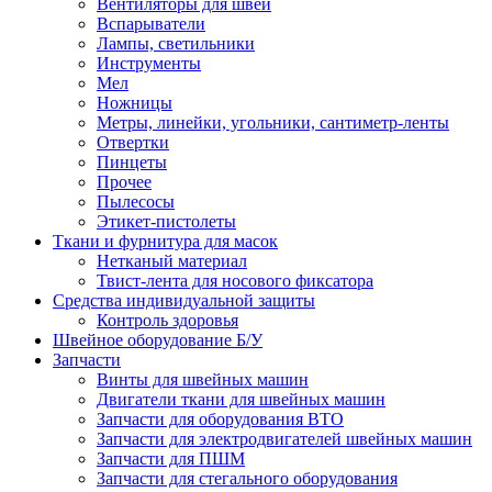
Вентиляторы для швей
Вспарыватели
Лампы, светильники
Инструменты
Мел
Ножницы
Метры, линейки, угольники, сантиметр-ленты
Отвертки
Пинцеты
Прочее
Пылесосы
Этикет-пистолеты
Ткани и фурнитура для масок
Нетканый материал
Твист-лента для носового фиксатора
Средства индивидуальной защиты
Контроль здоровья
Швейное оборудование Б/У
Запчасти
Винты для швейных машин
Двигатели ткани для швейных машин
Запчасти для оборудования ВТО
Запчасти для электродвигателей швейных машин
Запчасти для ПШМ
Запчасти для стегального оборудования