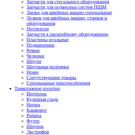
Запчасти для стегального оборудования
Запчасти для подвесных систем ПШМ
Лапки для швейных машин специальные
Лезвия для швейных машин, станков и
оборудования
Петлители
Запчасти к раскройному оборудованию
Пластины игольные
Подшипники
Ремни
Челноки
Шпули
Шпульные колпачки
Ножи
Сопутствующие товары
Специальные приспособления
Трикотажное полотно
Интерлок
Кулирная гладь
Нитки
Кашкорсе
Рибана
Футер
Шнурок
Экстрофор