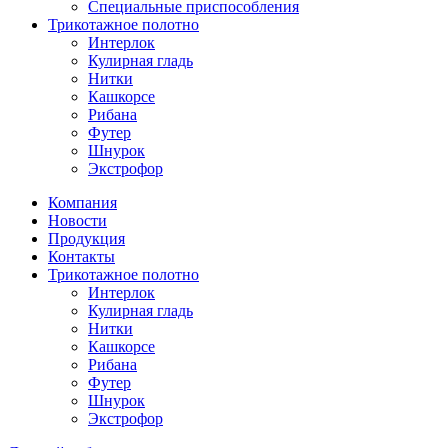
Специальные приспособления
Трикотажное полотно
Интерлок
Кулирная гладь
Нитки
Кашкорсе
Рибана
Футер
Шнурок
Экстрофор
Компания
Новости
Продукция
Контакты
Трикотажное полотно
Интерлок
Кулирная гладь
Нитки
Кашкорсе
Рибана
Футер
Шнурок
Экстрофор