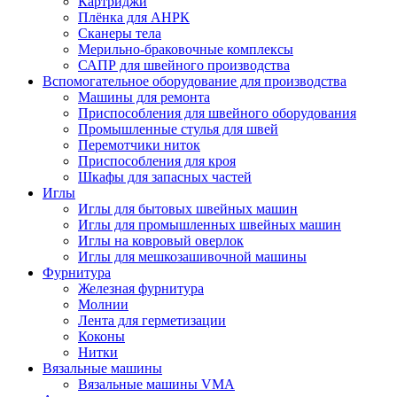
Картриджи
Плёнка для АНРК
Сканеры тела
Мерильно-браковочные комплексы
САПР для швейного производства
Вспомогательное оборудование для производства
Машины для ремонта
Приспособления для швейного оборудования
Промышленные стулья для швей
Перемотчики ниток
Приспособления для кроя
Шкафы для запасных частей
Иглы
Иглы для бытовых швейных машин
Иглы для промышленных швейных машин
Иглы на ковровый оверлок
Иглы для мешкозашивочной машины
Фурнитура
Железная фурнитура
Молнии
Лента для герметизации
Коконы
Нитки
Вязальные машины
Вязальные машины VMA