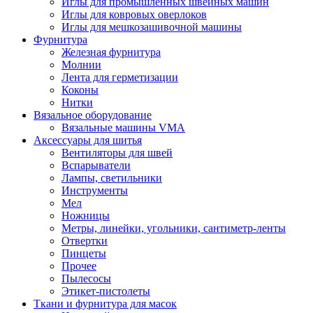
Иглы для промышленных швейных машин
Иглы для ковровых оверлоков
Иглы для мешкозашивочной машины
Фурнитура
Железная фурнитура
Молнии
Лента для герметизации
Коконы
Нитки
Вязальное оборудование
Вязальные машины VMA
Аксессуары для шитья
Вентиляторы для швей
Вспарыватели
Лампы, светильники
Инструменты
Мел
Ножницы
Метры, линейки, угольники, сантиметр-ленты
Отвертки
Пинцеты
Прочее
Пылесосы
Этикет-пистолеты
Ткани и фурнитура для масок