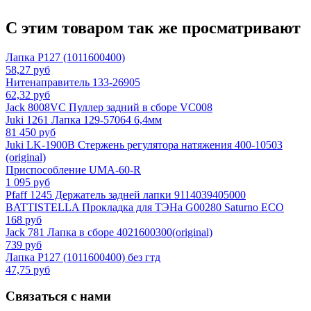
С этим товаром так же просматривают
Лапка P127 (1011600400)
58,27 руб
Нитенаправитель 133-26905
62,32 руб
Jack 8008VC Пуллер задний в сборе VC008
Juki 1261 Лапка 129-57064 6,4мм
81 450 руб
Juki LK-1900B Стержень регулятора натяжения 400-10503
(original)
Приспособление UMA-60-R
1 095 руб
Pfaff 1245 Держатель задней лапки 9114039405000
BATTISTELLA Прокладка для ТЭНа G00280 Saturno ECO
168 руб
Jack 781 Лапка в сборе 4021600300(original)
739 руб
Лапка P127 (1011600400) без гтд
47,75 руб
Связаться с нами