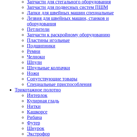
Запчасти для стегального оборудования
Запчасти для подвесных систем ПШМ
Лапки для швейных машин специальные
Лезвия для швейных машин, станков и
оборудования
Петлители
Запчасти к раскройному оборудованию
Пластины игольные
Подшипники
Ремни
Челноки
Шпули
Шпульные колпачки
Ножи
Сопутствующие товары
Специальные приспособления
Трикотажное полотно
Интерлок
Кулирная гладь
Нитки
Кашкорсе
Рибана
Футер
Шнурок
Экстрофор