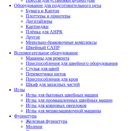
Прессы для установки фурнитуры
Оборудование для подготовительного цеха
Бумага и Картон
Плоттеры и принтеры
Дигитайзеры
Картриджи
Плёнка для АНРК
Другое
Мерильно-браковочные комплексы
Швейный САПР
Вспомогательное оборудование
Машины для ремонта
Приспособления для швейного оборудования
Стулья для швей
Перемотчики ниток
Приспособления для кроя
Шкаф для запасных частей
Иглы
Иглы для бытовых швейных машин
Иглы для промышленных швейных машин
Иглы для ковровых оверлоков
Иглы для мешкозашивочной машины
Фурнитура
Железная фурнитура
Молнии