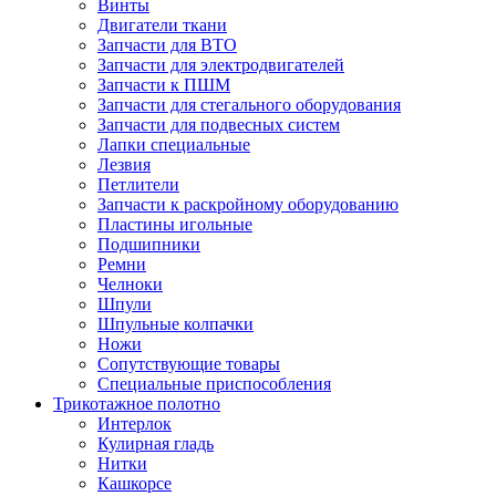
Винты
Двигатели ткани
Запчасти для ВТО
Запчасти для электродвигателей
Запчасти к ПШМ
Запчасти для стегального оборудования
Запчасти для подвесных систем
Лапки специальные
Лезвия
Петлители
Запчасти к раскройному оборудованию
Пластины игольные
Подшипники
Ремни
Челноки
Шпули
Шпульные колпачки
Ножи
Сопутствующие товары
Специальные приспособления
Трикотажное полотно
Интерлок
Кулирная гладь
Нитки
Кашкорсе