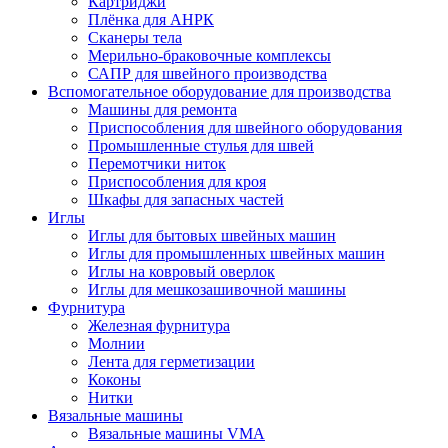
Картриджи
Плёнка для АНРК
Сканеры тела
Мерильно-браковочные комплексы
САПР для швейного производства
Вспомогательное оборудование для производства
Машины для ремонта
Приспособления для швейного оборудования
Промышленные стулья для швей
Перемотчики ниток
Приспособления для кроя
Шкафы для запасных частей
Иглы
Иглы для бытовых швейных машин
Иглы для промышленных швейных машин
Иглы на ковровый оверлок
Иглы для мешкозашивочной машины
Фурнитура
Железная фурнитура
Молнии
Лента для герметизации
Коконы
Нитки
Вязальные машины
Вязальные машины VMA