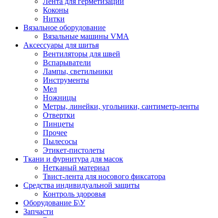
Лента для герметизации
Коконы
Нитки
Вязальное оборудование
Вязальные машины VMA
Аксессуары для шитья
Вентиляторы для швей
Вспарыватели
Лампы, светильники
Инструменты
Мел
Ножницы
Метры, линейки, угольники, сантиметр-ленты
Отвертки
Пинцеты
Прочее
Пылесосы
Этикет-пистолеты
Ткани и фурнитура для масок
Нетканый материал
Твист-лента для носового фиксатора
Средства индивидуальной защиты
Контроль здоровья
Оборудование Б\У
Запчасти