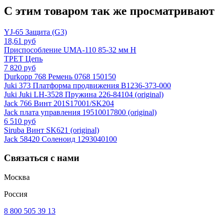
С этим товаром так же просматривают
YJ-65 Защита (G3)
18,61 руб
Приспособление UMA-110 85-32 мм H
TPET Цепь
7 820 руб
Durkopp 768 Ремень 0768 150150
Juki 373 Платформа продвижения B1236-373-000
Juki Juki LH-3528 Пружина 226-84104 (original)
Jack 766 Винт 201S17001/SK204
Jack плата управления 19510017800 (original)
6 510 руб
Siruba Винт SK621 (original)
Jack 58420 Соленоид 1293040100
Связаться с нами
Москва
Россия
8 800 505 39 13