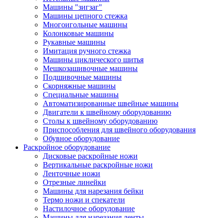
Машины "зигзаг"
Машины цепного стежка
Многоигольные машины
Колонковые машины
Рукавные машины
Имитация ручного стежка
Машины циклического шитья
Мешкозашивочные машины
Подшивочные машины
Скорняжные машины
Специальные машины
Автоматизированные швейные машины
Двигатели к швейному оборудованию
Столы к швейному оборудованию
Приспособления для швейного оборудования
Обувное оборудование
Раскройное оборудование
Дисковые раскройные ножи
Вертикальные раскройные ножи
Ленточные ножи
Отрезные линейки
Машины для нарезания бейки
Термо ножи и спекатели
Настилочное оборудование
Машины для нарезания ленты