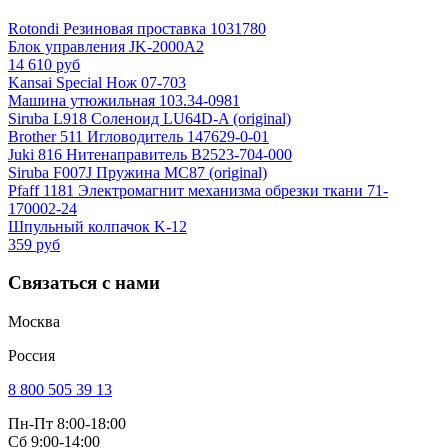
Rotondi Резиновая проставка 1031780
Блок управления JK-2000A2
14 610 руб
Kansai Special Нож 07-703
Машина утюжильная 103.34-0981
Siruba L918 Соленоид LU64D-A (original)
Brother 511 Игловодитель 147629-0-01
Juki 816 Нитенаправитель B2523-704-000
Siruba F007J Пружина MC87 (original)
Pfaff 1181 Электромагнит механизма обрезки ткани 71-
170002-24
Шпульный колпачок K-12
359 руб
Связаться с нами
Москва
Россия
8 800 505 39 13
Пн-Пт 8:00-18:00
Сб 9:00-14:00