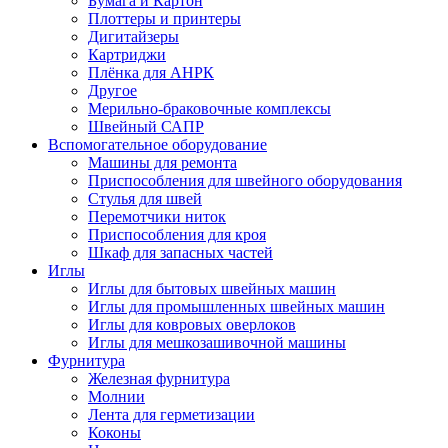
Бумага и Картон
Плоттеры и принтеры
Дигитайзеры
Картриджи
Плёнка для АНРК
Другое
Мерильно-браковочные комплексы
Швейный САПР
Вспомогательное оборудование
Машины для ремонта
Приспособления для швейного оборудования
Стулья для швей
Перемотчики ниток
Приспособления для кроя
Шкаф для запасных частей
Иглы
Иглы для бытовых швейных машин
Иглы для промышленных швейных машин
Иглы для ковровых оверлоков
Иглы для мешкозашивочной машины
Фурнитура
Железная фурнитура
Молнии
Лента для герметизации
Коконы