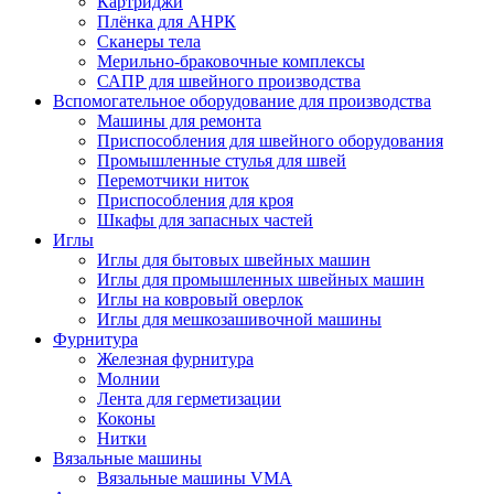
Картриджи
Плёнка для АНРК
Сканеры тела
Мерильно-браковочные комплексы
САПР для швейного производства
Вспомогательное оборудование для производства
Машины для ремонта
Приспособления для швейного оборудования
Промышленные стулья для швей
Перемотчики ниток
Приспособления для кроя
Шкафы для запасных частей
Иглы
Иглы для бытовых швейных машин
Иглы для промышленных швейных машин
Иглы на ковровый оверлок
Иглы для мешкозашивочной машины
Фурнитура
Железная фурнитура
Молнии
Лента для герметизации
Коконы
Нитки
Вязальные машины
Вязальные машины VMA