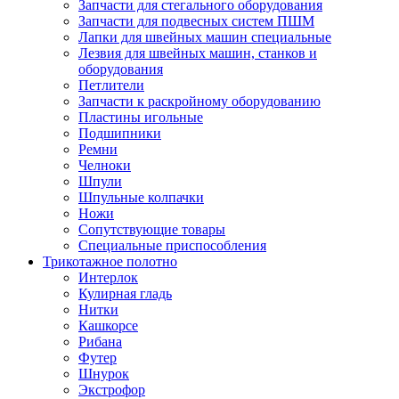
Запчасти для стегального оборудования
Запчасти для подвесных систем ПШМ
Лапки для швейных машин специальные
Лезвия для швейных машин, станков и
оборудования
Петлители
Запчасти к раскройному оборудованию
Пластины игольные
Подшипники
Ремни
Челноки
Шпули
Шпульные колпачки
Ножи
Сопутствующие товары
Специальные приспособления
Трикотажное полотно
Интерлок
Кулирная гладь
Нитки
Кашкорсе
Рибана
Футер
Шнурок
Экстрофор