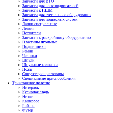
Запчасти для ВТО
Запчасти для электродвигателей
Запчасти к ПШМ
Запчасти для стегального оборудования
Запчасти для подвесных систем
Лапки специальные
Лезвия
Петлители
Запчасти к раскройному оборудованию
Пластины игольные
Подшипники
Ремни
Челноки
Шпули
Шпульные колпачки
Ножи
Сопутствующие товары
Специальные приспособления
Трикотажное полотно
Интерлок
Кулирная гладь
Нитки
Кашкорсе
Рибана
Футер