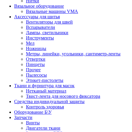
Нитки
Вязальное оборудование
Вязальные машины VMA
Аксессуары для шитья
Вентиляторы для швей
Вспарыватели
Лампы, светильники
Инструменты
Мел
Ножницы
Метры, линейки, угольники, сантиметр-ленты
Отвертки
Пинцеты
Прочее
Пылесосы
Этикет-пистолеты
Ткани и фурнитура для масок
Нетканый материал
Твист-лента для носового фиксатора
Средства индивидуальной защиты
Контроль здоровья
Оборудование Б\У
Запчасти
Винты
Двигатели ткани