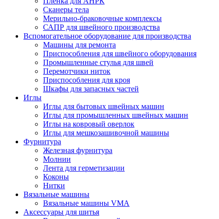
Плёнка для АНРК
Сканеры тела
Мерильно-браковочные комплексы
САПР для швейного производства
Вспомогательное оборудование для производства
Машины для ремонта
Приспособления для швейного оборудования
Промышленные стулья для швей
Перемотчики ниток
Приспособления для кроя
Шкафы для запасных частей
Иглы
Иглы для бытовых швейных машин
Иглы для промышленных швейных машин
Иглы на ковровый оверлок
Иглы для мешкозашивочной машины
Фурнитура
Железная фурнитура
Молнии
Лента для герметизации
Коконы
Нитки
Вязальные машины
Вязальные машины VMA
Аксессуары для шитья