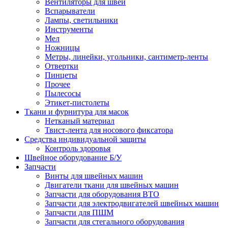
Вентиляторы для швей
Вспарыватели
Лампы, светильники
Инструменты
Мел
Ножницы
Метры, линейки, угольники, сантиметр-ленты
Отвертки
Пинцеты
Прочее
Пылесосы
Этикет-пистолеты
Ткани и фурнитура для масок
Нетканый материал
Твист-лента для носового фиксатора
Средства индивидуальной защиты
Контроль здоровья
Швейное оборудование Б/У
Запчасти
Винты для швейных машин
Двигатели ткани для швейных машин
Запчасти для оборудования ВТО
Запчасти для электродвигателей швейных машин
Запчасти для ПШМ
Запчасти для стегального оборудования