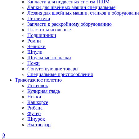
Запчасти для подвесных систем ПШМ
Лапки для швейных машин специальные
Лезвия для швейных машин, станков и оборудовани
Петлители
Запчасти к раскройному оборудованию
Пластины игольные
Подшипники
Ремни
Челноки
Шпули
Шпульные колпачки
Ножи
Сопутствующие товары
Специальные приспособления
Трикотажное полотно
Интерлок
Кулирная гладь
Нитки
Кашкорсе
Рибана
Футер
Шнурок
Экстрофор
0