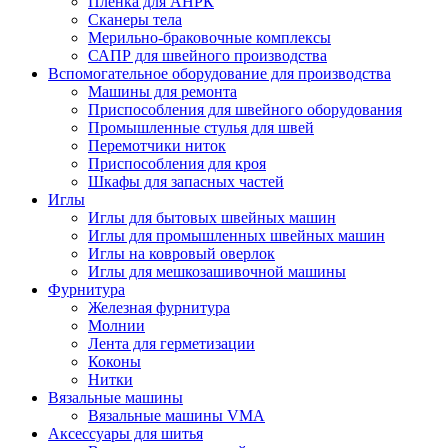
Плёнка для АНРК
Сканеры тела
Мерильно-браковочные комплексы
САПР для швейного производства
Вспомогательное оборудование для производства
Машины для ремонта
Приспособления для швейного оборудования
Промышленные стулья для швей
Перемотчики ниток
Приспособления для кроя
Шкафы для запасных частей
Иглы
Иглы для бытовых швейных машин
Иглы для промышленных швейных машин
Иглы на ковровый оверлок
Иглы для мешкозашивочной машины
Фурнитура
Железная фурнитура
Молнии
Лента для герметизации
Коконы
Нитки
Вязальные машины
Вязальные машины VMA
Аксессуары для шитья