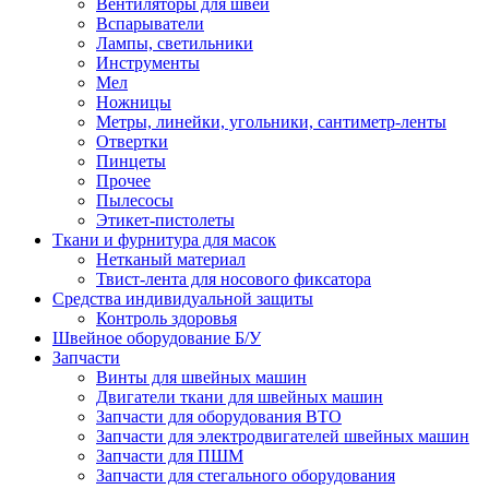
Вентиляторы для швей
Вспарыватели
Лампы, светильники
Инструменты
Мел
Ножницы
Метры, линейки, угольники, сантиметр-ленты
Отвертки
Пинцеты
Прочее
Пылесосы
Этикет-пистолеты
Ткани и фурнитура для масок
Нетканый материал
Твист-лента для носового фиксатора
Средства индивидуальной защиты
Контроль здоровья
Швейное оборудование Б/У
Запчасти
Винты для швейных машин
Двигатели ткани для швейных машин
Запчасти для оборудования ВТО
Запчасти для электродвигателей швейных машин
Запчасти для ПШМ
Запчасти для стегального оборудования