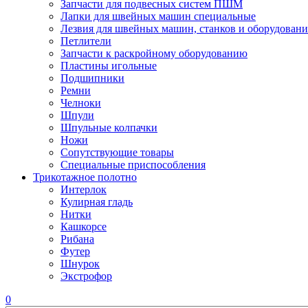
Запчасти для подвесных систем ПШМ
Лапки для швейных машин специальные
Лезвия для швейных машин, станков и оборудовани
Петлители
Запчасти к раскройному оборудованию
Пластины игольные
Подшипники
Ремни
Челноки
Шпули
Шпульные колпачки
Ножи
Сопутствующие товары
Специальные приспособления
Трикотажное полотно
Интерлок
Кулирная гладь
Нитки
Кашкорсе
Рибана
Футер
Шнурок
Экстрофор
0