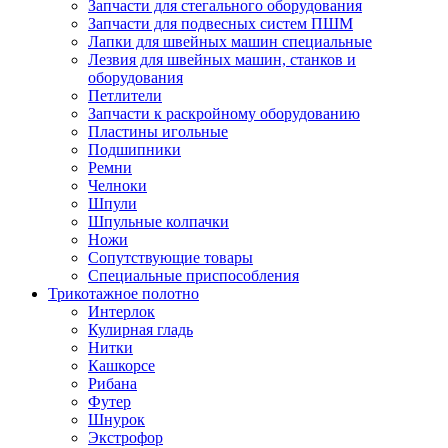
Запчасти для стегального оборудования
Запчасти для подвесных систем ПШМ
Лапки для швейных машин специальные
Лезвия для швейных машин, станков и
оборудования
Петлители
Запчасти к раскройному оборудованию
Пластины игольные
Подшипники
Ремни
Челноки
Шпули
Шпульные колпачки
Ножи
Сопутствующие товары
Специальные приспособления
Трикотажное полотно
Интерлок
Кулирная гладь
Нитки
Кашкорсе
Рибана
Футер
Шнурок
Экстрофор