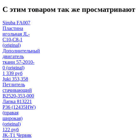
С этим товаром так же просматривают
Siruba FA007
Пластина
игольная JL-
C10-C8-1
(original)
Дополнительный
двигатель
ткани 57-2010-
0 (original)
1 339 руб
Juki 353,358
Петлитель
стачивающий
B2520-353-000
Лапка 813221
P36 (12435HW)
(правая
широкая)
(original)
122 руб
JK-T1 Червяк