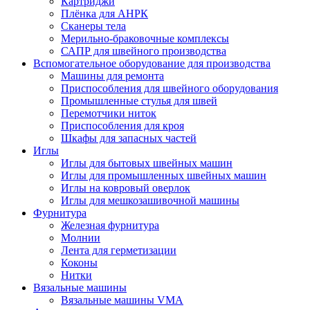
Картриджи
Плёнка для АНРК
Сканеры тела
Мерильно-браковочные комплексы
САПР для швейного производства
Вспомогательное оборудование для производства
Машины для ремонта
Приспособления для швейного оборудования
Промышленные стулья для швей
Перемотчики ниток
Приспособления для кроя
Шкафы для запасных частей
Иглы
Иглы для бытовых швейных машин
Иглы для промышленных швейных машин
Иглы на ковровый оверлок
Иглы для мешкозашивочной машины
Фурнитура
Железная фурнитура
Молнии
Лента для герметизации
Коконы
Нитки
Вязальные машины
Вязальные машины VMA