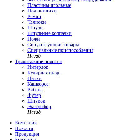
Пластины игольные
Подшипники
Ремни
Челноки
Шпули
Шпульные колпачки
Ножи
Сопутствующие товары
Специальные приспособления
Назад
Трикотажное полотно
Интерлок
Кулирная гладь
Нитки
Кашкорсе
Рибана
Футер
Шнурок
Экстрофор
Назад
Компания
Новости
Продукция
Контакты