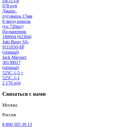
DE113-8
978 руб
Джинс.
пуговица 17мм
8 звезд никель
(уп 720шт)
Подшипник
180604 (62304)
Juki Винт SS-
9111050-SP
(original)
Jack Магнит
30130017
(original)
525C-1-5 +
525C-1-1
2 170 руб
Связаться с нами
Москва
Россия
8 800 505 39 13