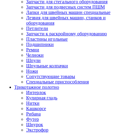
Запчасти для стегального оборудования
Запчасти для подвесных систем ПШМ
Лапки для швейных машин специальные
Лезвия для швейных машин, станков и
оборудования
Петлители
Запчасти к раскройному оборудованию
Пластины игольные
Подшипники
Ремни
Челноки
Шпули
Шпульные колпачки
Ножи
Сопутствующие товары
Специальные приспособления
Трикотажное полотно
Интерлок
Кулирная гладь
Нитки
Кашкорсе
Рибана
Футер
Шнурок
Экстрофор