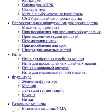
Картриджи
Плёнка для АНРК
Сканеры тела
Мерильно-браковочные комплексы
САПР для швейного производства
Вспомогательное оборудование для производства
Машины для ремонта
Приспособления для швейного оборудования
Промышленные стулья для швей
Перемотчики ниток
Приспособления для кроя
Шкафы для запасных частей
Иглы
Иглы для бытовых швейных машин
Иглы для промышленных швейных машин
Иглы на ковровый оверлок
Иглы для мешкозашивочной машины
Фурнитура
Железная фурнитура
Молнии
Лента для герметизации
Коконы
Нитки
Вязальные машины
Вязальные машины VMA