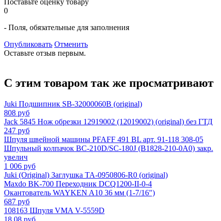
Поставьте оценку товару
0
- Поля, обязательные для заполнения
Опубликовать
Отменить
Оставьте отзыв первым.
С этим товаром так же просматривают
Juki Подшипник SB-32000060B (original)
808 руб
Jack 5845 Нож обрезки 12919002 (12019002) (original) без ГТД
247 руб
Шпуля швейной машины PFAFF 491 BL арт. 91-118 308-05
Шпульный колпачок ВС-210D/SC-180J (B1828-210-0A0) закр.
увелич
1 006 руб
Juki (Original) Заглушка TA-0950806-R0 (original)
Maxdo BK-700 Переходник DCQ1200-II-0-4
Окантователь WAYKEN A10 36 мм (1-7/16")
687 руб
108163 Шпуля VMA V-5559D
18,08 руб