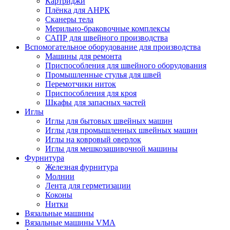
Картриджи
Плёнка для АНРК
Сканеры тела
Мерильно-браковочные комплексы
САПР для швейного производства
Вспомогательное оборудование для производства
Машины для ремонта
Приспособления для швейного оборудования
Промышленные стулья для швей
Перемотчики ниток
Приспособления для кроя
Шкафы для запасных частей
Иглы
Иглы для бытовых швейных машин
Иглы для промышленных швейных машин
Иглы на ковровый оверлок
Иглы для мешкозашивочной машины
Фурнитура
Железная фурнитура
Молнии
Лента для герметизации
Коконы
Нитки
Вязальные машины
Вязальные машины VMA