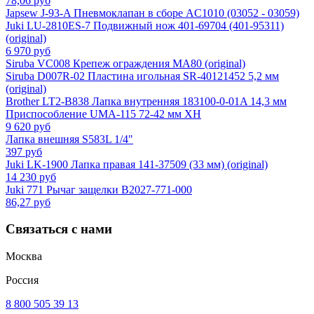
78,06 руб
Japsew J-93-A Пневмоклапан в сборе AC1010 (03052 - 03059)
Juki LU-2810ES-7 Подвижный нож 401-69704 (401-95311)
(original)
6 970 руб
Siruba VC008 Крепеж ограждения MA80 (original)
Siruba D007R-02 Пластина игольная SR-40121452 5,2 мм
(original)
Brother LT2-B838 Лапка внутренняя 183100-0-01A 14,3 мм
Приспособление UMA-115 72-42 мм XH
9 620 руб
Лапка внешняя S583L 1/4"
397 руб
Juki LK-1900 Лапка правая 141-37509 (33 мм) (original)
14 230 руб
Juki 771 Рычаг защелки B2027-771-000
86,27 руб
Связаться с нами
Москва
Россия
8 800 505 39 13