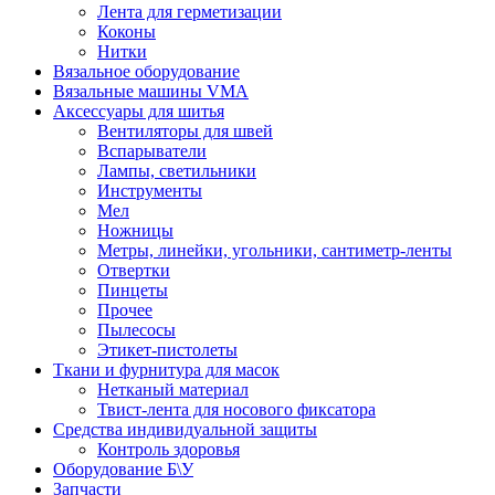
Лента для герметизации
Коконы
Нитки
Вязальное оборудование
Вязальные машины VMA
Аксессуары для шитья
Вентиляторы для швей
Вспарыватели
Лампы, светильники
Инструменты
Мел
Ножницы
Метры, линейки, угольники, сантиметр-ленты
Отвертки
Пинцеты
Прочее
Пылесосы
Этикет-пистолеты
Ткани и фурнитура для масок
Нетканый материал
Твист-лента для носового фиксатора
Средства индивидуальной защиты
Контроль здоровья
Оборудование Б\У
Запчасти