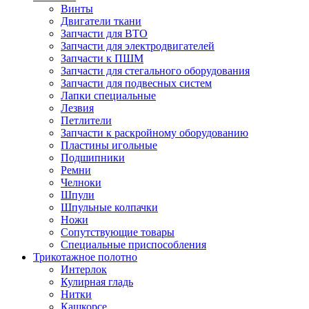
Винты
Двигатели ткани
Запчасти для ВТО
Запчасти для электродвигателей
Запчасти к ПШМ
Запчасти для стегального оборудования
Запчасти для подвесных систем
Лапки специальные
Лезвия
Петлители
Запчасти к раскройному оборудованию
Пластины игольные
Подшипники
Ремни
Челноки
Шпули
Шпульные колпачки
Ножи
Сопутствующие товары
Специальные приспособления
Трикотажное полотно
Интерлок
Кулирная гладь
Нитки
Кашкорсе