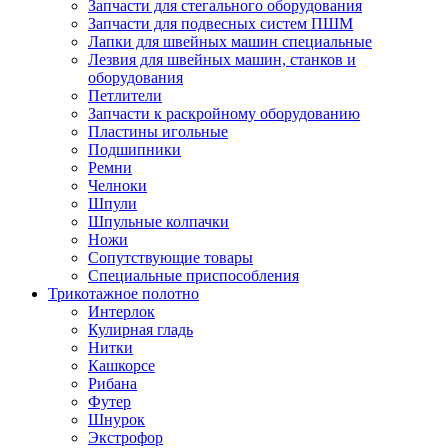
Запчасти для стегального оборудования
Запчасти для подвесных систем ПШМ
Лапки для швейных машин специальные
Лезвия для швейных машин, станков и
оборудования
Петлители
Запчасти к раскройному оборудованию
Пластины игольные
Подшипники
Ремни
Челноки
Шпули
Шпульные колпачки
Ножи
Сопутствующие товары
Специальные приспособления
Трикотажное полотно
Интерлок
Кулирная гладь
Нитки
Кашкорсе
Рибана
Футер
Шнурок
Экстрофор