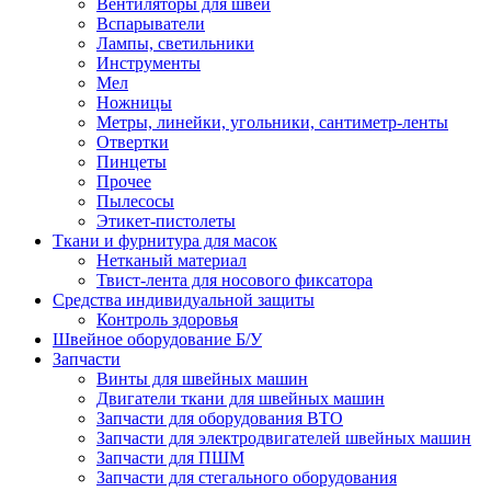
Вентиляторы для швей
Вспарыватели
Лампы, светильники
Инструменты
Мел
Ножницы
Метры, линейки, угольники, сантиметр-ленты
Отвертки
Пинцеты
Прочее
Пылесосы
Этикет-пистолеты
Ткани и фурнитура для масок
Нетканый материал
Твист-лента для носового фиксатора
Средства индивидуальной защиты
Контроль здоровья
Швейное оборудование Б/У
Запчасти
Винты для швейных машин
Двигатели ткани для швейных машин
Запчасти для оборудования ВТО
Запчасти для электродвигателей швейных машин
Запчасти для ПШМ
Запчасти для стегального оборудования