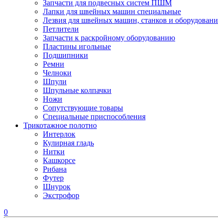
Запчасти для подвесных систем ПШМ
Лапки для швейных машин специальные
Лезвия для швейных машин, станков и оборудовани
Петлители
Запчасти к раскройному оборудованию
Пластины игольные
Подшипники
Ремни
Челноки
Шпули
Шпульные колпачки
Ножи
Сопутствующие товары
Специальные приспособления
Трикотажное полотно
Интерлок
Кулирная гладь
Нитки
Кашкорсе
Рибана
Футер
Шнурок
Экстрофор
0