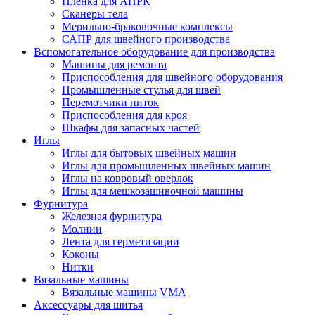
Плёнка для АНРК
Сканеры тела
Мерильно-браковочные комплексы
САПР для швейного производства
Вспомогательное оборудование для производства
Машины для ремонта
Приспособления для швейного оборудования
Промышленные стулья для швей
Перемотчики ниток
Приспособления для кроя
Шкафы для запасных частей
Иглы
Иглы для бытовых швейных машин
Иглы для промышленных швейных машин
Иглы на ковровый оверлок
Иглы для мешкозашивочной машины
Фурнитура
Железная фурнитура
Молнии
Лента для герметизации
Коконы
Нитки
Вязальные машины
Вязальные машины VMA
Аксессуары для шитья