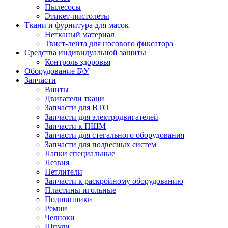
Пылесосы
Этикет-пистолеты
Ткани и фурнитура для масок
Нетканый материал
Твист-лента для носового фиксатора
Средства индивидуальной защиты
Контроль здоровья
Оборудование Б\У
Запчасти
Винты
Двигатели ткани
Запчасти для ВТО
Запчасти для электродвигателей
Запчасти к ПШМ
Запчасти для стегального оборудования
Запчасти для подвесных систем
Лапки специальные
Лезвия
Петлители
Запчасти к раскройному оборудованию
Пластины игольные
Подшипники
Ремни
Челноки
Шпули