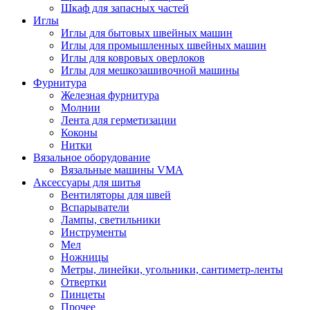
Шкаф для запасных частей
Иглы
Иглы для бытовых швейных машин
Иглы для промышленных швейных машин
Иглы для ковровых оверлоков
Иглы для мешкозашивочной машины
Фурнитура
Железная фурнитура
Молнии
Лента для герметизации
Коконы
Нитки
Вязальное оборудование
Вязальные машины VMA
Аксессуары для шитья
Вентиляторы для швей
Вспарыватели
Лампы, светильники
Инструменты
Мел
Ножницы
Метры, линейки, угольники, сантиметр-ленты
Отвертки
Пинцеты
Прочее