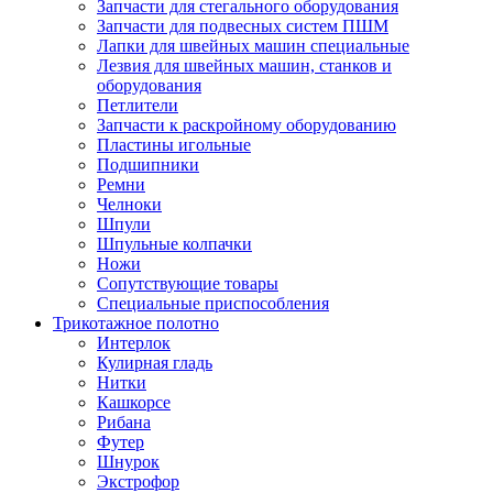
Запчасти для стегального оборудования
Запчасти для подвесных систем ПШМ
Лапки для швейных машин специальные
Лезвия для швейных машин, станков и
оборудования
Петлители
Запчасти к раскройному оборудованию
Пластины игольные
Подшипники
Ремни
Челноки
Шпули
Шпульные колпачки
Ножи
Сопутствующие товары
Специальные приспособления
Трикотажное полотно
Интерлок
Кулирная гладь
Нитки
Кашкорсе
Рибана
Футер
Шнурок
Экстрофор