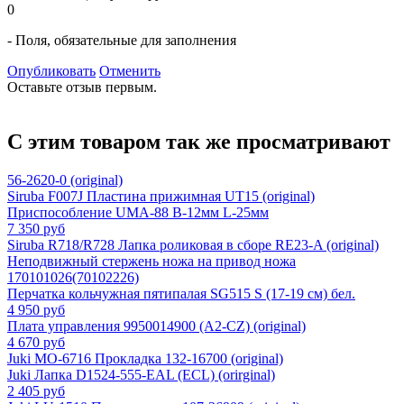
0
- Поля, обязательные для заполнения
Опубликовать
Отменить
Оставьте отзыв первым.
С этим товаром так же просматривают
56-2620-0 (original)
Siruba F007J Пластина прижимная UT15 (original)
Приспособление UMA-88 B-12мм L-25мм
7 350 руб
Siruba R718/R728 Лапка роликовая в сборе RE23-A (original)
Неподвижный стержень ножа на привод ножа
170101026(70102226)
Перчатка кольчужная пятипалая SG515 S (17-19 см) бел.
4 950 руб
Плата управления 9950014900 (A2-CZ) (original)
4 670 руб
Juki MO-6716 Прокладка 132-16700 (original)
Juki Лапка D1524-555-EAL (ECL) (orirginal)
2 405 руб