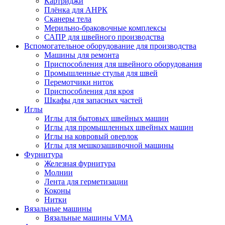
Картриджи
Плёнка для АНРК
Сканеры тела
Мерильно-браковочные комплексы
САПР для швейного производства
Вспомогательное оборудование для производства
Машины для ремонта
Приспособления для швейного оборудования
Промышленные стулья для швей
Перемотчики ниток
Приспособления для кроя
Шкафы для запасных частей
Иглы
Иглы для бытовых швейных машин
Иглы для промышленных швейных машин
Иглы на ковровый оверлок
Иглы для мешкозашивочной машины
Фурнитура
Железная фурнитура
Молнии
Лента для герметизации
Коконы
Нитки
Вязальные машины
Вязальные машины VMA