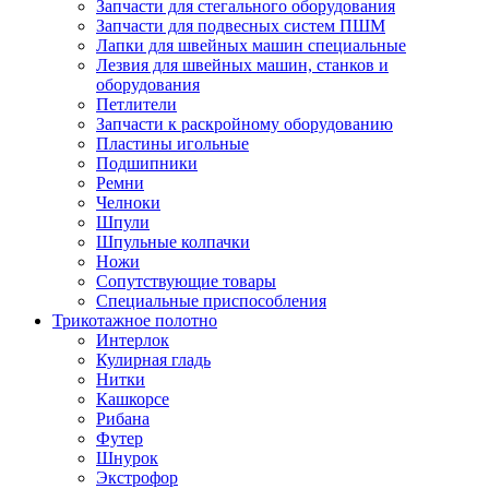
Запчасти для стегального оборудования
Запчасти для подвесных систем ПШМ
Лапки для швейных машин специальные
Лезвия для швейных машин, станков и
оборудования
Петлители
Запчасти к раскройному оборудованию
Пластины игольные
Подшипники
Ремни
Челноки
Шпули
Шпульные колпачки
Ножи
Сопутствующие товары
Специальные приспособления
Трикотажное полотно
Интерлок
Кулирная гладь
Нитки
Кашкорсе
Рибана
Футер
Шнурок
Экстрофор