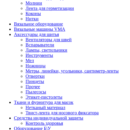
Молнии
Лента для герметизации
Коконы
Нитки
Вязальное оборудование
Вязальные машины VMA
Аксессуары для шитья
Вентиляторы для швей
Вспарыватели
Лампы, светильники
Инструменты
Мел
Ножницы
Метры, линейки, угольники, сантиметр-ленты
Отвертки
Пинцеты
Прочее
Пылесосы
Этикет-пистолеты
Ткани и фурнитура для масок
Нетканый материал
Твист-лента для носового фиксатора
Средства индивидуальной защиты
Контроль здоровья
Оборудование Б\У