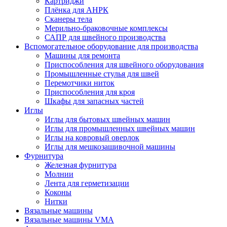
Картриджи
Плёнка для АНРК
Сканеры тела
Мерильно-браковочные комплексы
САПР для швейного производства
Вспомогательное оборудование для производства
Машины для ремонта
Приспособления для швейного оборудования
Промышленные стулья для швей
Перемотчики ниток
Приспособления для кроя
Шкафы для запасных частей
Иглы
Иглы для бытовых швейных машин
Иглы для промышленных швейных машин
Иглы на ковровый оверлок
Иглы для мешкозашивочной машины
Фурнитура
Железная фурнитура
Молнии
Лента для герметизации
Коконы
Нитки
Вязальные машины
Вязальные машины VMA