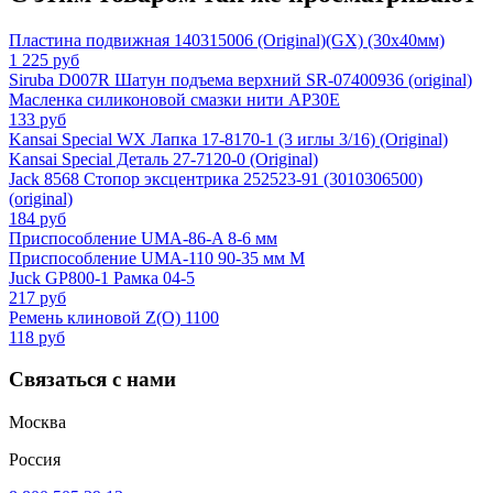
Пластина подвижная 140315006 (Original)(GX) (30х40мм)
1 225 руб
Siruba D007R Шатун подъема верхний SR-07400936 (original)
Масленка силиконовой смазки нити AP30E
133 руб
Kansai Special WX Лапка 17-8170-1 (3 иглы 3/16) (Original)
Kansai Special Деталь 27-7120-0 (Original)
Jack 8568 Стопор эксцентрика 252523-91 (3010306500)
(original)
184 руб
Приспособление UMA-86-A 8-6 мм
Приспособление UMA-110 90-35 мм M
Juck GP800-1 Рамка 04-5
217 руб
Ремень клиновой Z(O) 1100
118 руб
Связаться с нами
Москва
Россия