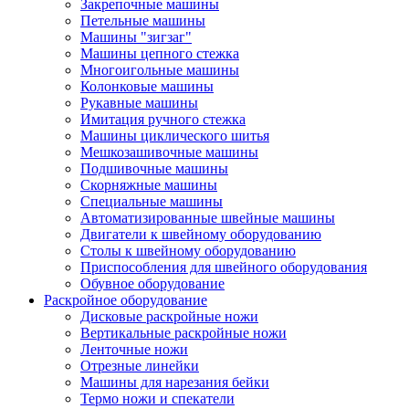
Закрепочные машины
Петельные машины
Машины "зигзаг"
Машины цепного стежка
Многоигольные машины
Колонковые машины
Рукавные машины
Имитация ручного стежка
Машины циклического шитья
Мешкозашивочные машины
Подшивочные машины
Скорняжные машины
Специальные машины
Автоматизированные швейные машины
Двигатели к швейному оборудованию
Столы к швейному оборудованию
Приспособления для швейного оборудования
Обувное оборудование
Раскройное оборудование
Дисковые раскройные ножи
Вертикальные раскройные ножи
Ленточные ножи
Отрезные линейки
Машины для нарезания бейки
Термо ножи и спекатели