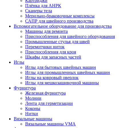
Картриджи
Плёнка для АНРК
Сканеры тела
Мерильно-браковочные комплексы
САПР для швейного производства
Вспомогательное оборудование для производства
Машины для ремонта
Приспособления для швейного оборудования
Промышленные стулья для швей
Перемотчики ниток
Приспособления для кроя
Шкафы для запасных частей
Иглы
Иглы для бытовых швейных машин
Иглы для промышленных швейных машин
Иглы на ковровый оверлок
Иглы для мешкозашивочной машины
Фурнитура
Железная фурнитура
Молнии
Лента для герметизации
Коконы
Нитки
Вязальные машины
Вязальные машины VMA