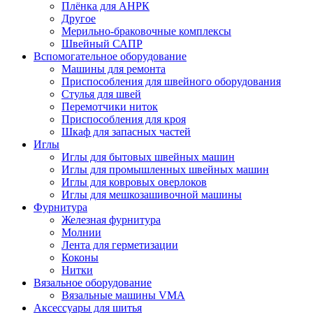
Плёнка для АНРК
Другое
Мерильно-браковочные комплексы
Швейный САПР
Вспомогательное оборудование
Машины для ремонта
Приспособления для швейного оборудования
Стулья для швей
Перемотчики ниток
Приспособления для кроя
Шкаф для запасных частей
Иглы
Иглы для бытовых швейных машин
Иглы для промышленных швейных машин
Иглы для ковровых оверлоков
Иглы для мешкозашивочной машины
Фурнитура
Железная фурнитура
Молнии
Лента для герметизации
Коконы
Нитки
Вязальное оборудование
Вязальные машины VMA
Аксессуары для шитья