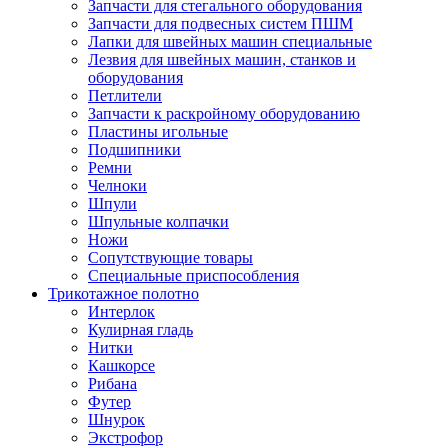
Запчасти для стегального оборудования
Запчасти для подвесных систем ПШМ
Лапки для швейных машин специальные
Лезвия для швейных машин, станков и
оборудования
Петлители
Запчасти к раскройному оборудованию
Пластины игольные
Подшипники
Ремни
Челноки
Шпули
Шпульные колпачки
Ножи
Сопутствующие товары
Специальные приспособления
Трикотажное полотно
Интерлок
Кулирная гладь
Нитки
Кашкорсе
Рибана
Футер
Шнурок
Экстрофор