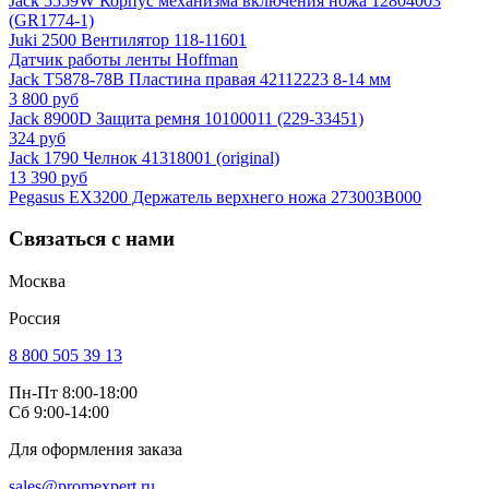
Jack 5559W Корпус механизма включения ножа 12804003
(GR1774-1)
Juki 2500 Вентилятор 118-11601
Датчик работы ленты Hoffman
Jack T5878-78B Пластина правая 42112223 8-14 мм
3 800 руб
Jack 8900D Защита ремня 10100011 (229-33451)
324 руб
Jack 1790 Челнок 41318001 (original)
13 390 руб
Pegasus EX3200 Держатель верхнего ножа 273003B000
Связаться с нами
Москва
Россия
8 800 505 39 13
Пн-Пт 8:00-18:00
Сб 9:00-14:00
Для оформления заказа
sales@promexpert.ru