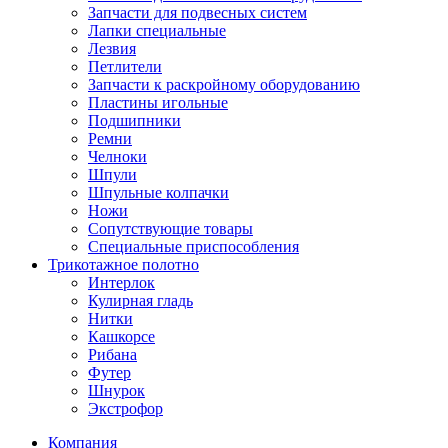
Запчасти для подвесных систем
Лапки специальные
Лезвия
Петлители
Запчасти к раскройному оборудованию
Пластины игольные
Подшипники
Ремни
Челноки
Шпули
Шпульные колпачки
Ножи
Сопутствующие товары
Специальные приспособления
Трикотажное полотно
Интерлок
Кулирная гладь
Нитки
Кашкорсе
Рибана
Футер
Шнурок
Экстрофор
Компания