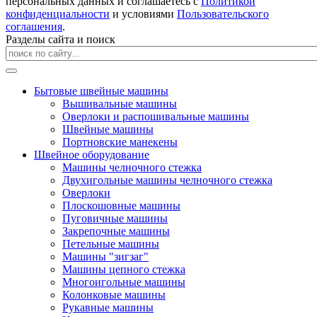
персональных данных и соглашаетесь с
Политикой
конфиденциальности
и условиями
Пользовательского
соглашения
.
Разделы сайта и поиск
Бытовые швейные машины
Вышивальные машины
Оверлоки и распошивальные машины
Швейные машины
Портновские манекены
Швейное оборудование
Машины челночного стежка
Двухигольные машины челночного стежка
Оверлоки
Плоскошовные машины
Пуговичные машины
Закрепочные машины
Петельные машины
Машины "зигзаг"
Машины цепного стежка
Многоигольные машины
Колонковые машины
Рукавные машины