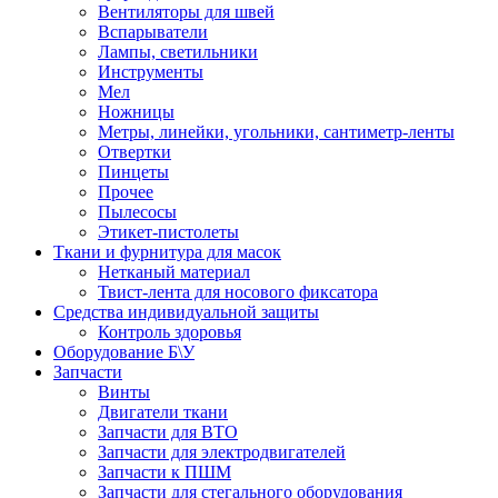
Вентиляторы для швей
Вспарыватели
Лампы, светильники
Инструменты
Мел
Ножницы
Метры, линейки, угольники, сантиметр-ленты
Отвертки
Пинцеты
Прочее
Пылесосы
Этикет-пистолеты
Ткани и фурнитура для масок
Нетканый материал
Твист-лента для носового фиксатора
Средства индивидуальной защиты
Контроль здоровья
Оборудование Б\У
Запчасти
Винты
Двигатели ткани
Запчасти для ВТО
Запчасти для электродвигателей
Запчасти к ПШМ
Запчасти для стегального оборудования