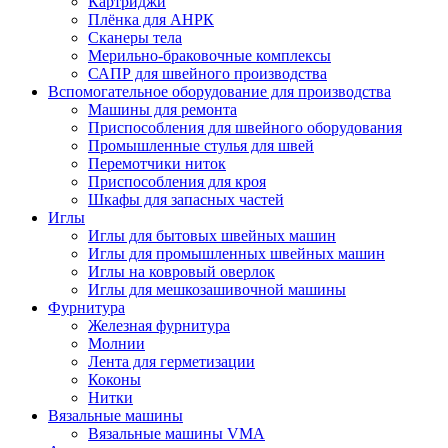
Картриджи
Плёнка для АНРК
Сканеры тела
Мерильно-браковочные комплексы
САПР для швейного производства
Вспомогательное оборудование для производства
Машины для ремонта
Приспособления для швейного оборудования
Промышленные стулья для швей
Перемотчики ниток
Приспособления для кроя
Шкафы для запасных частей
Иглы
Иглы для бытовых швейных машин
Иглы для промышленных швейных машин
Иглы на ковровый оверлок
Иглы для мешкозашивочной машины
Фурнитура
Железная фурнитура
Молнии
Лента для герметизации
Коконы
Нитки
Вязальные машины
Вязальные машины VMA