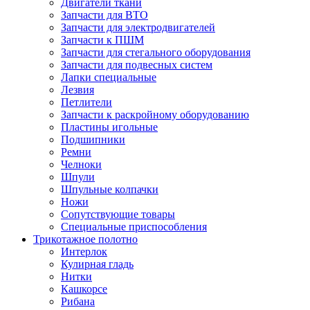
Двигатели ткани
Запчасти для ВТО
Запчасти для электродвигателей
Запчасти к ПШМ
Запчасти для стегального оборудования
Запчасти для подвесных систем
Лапки специальные
Лезвия
Петлители
Запчасти к раскройному оборудованию
Пластины игольные
Подшипники
Ремни
Челноки
Шпули
Шпульные колпачки
Ножи
Сопутствующие товары
Специальные приспособления
Трикотажное полотно
Интерлок
Кулирная гладь
Нитки
Кашкорсе
Рибана