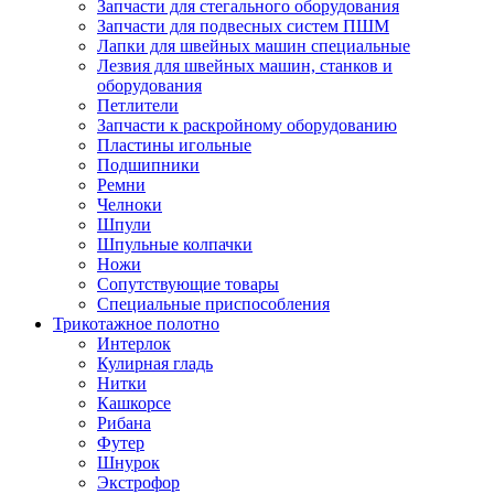
Запчасти для стегального оборудования
Запчасти для подвесных систем ПШМ
Лапки для швейных машин специальные
Лезвия для швейных машин, станков и
оборудования
Петлители
Запчасти к раскройному оборудованию
Пластины игольные
Подшипники
Ремни
Челноки
Шпули
Шпульные колпачки
Ножи
Сопутствующие товары
Специальные приспособления
Трикотажное полотно
Интерлок
Кулирная гладь
Нитки
Кашкорсе
Рибана
Футер
Шнурок
Экстрофор