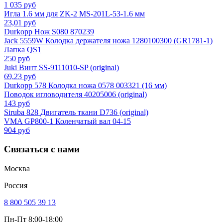
1 035 руб
Игла 1.6 мм для ZK-2 MS-201L-53-1.6 мм
23,01 руб
Durkopp Нож S080 870239
Jack 5559W Колодка держателя ножа 1280100300 (GR1781-1)
Лапка QS1
250 руб
Juki Винт SS-9111010-SP (original)
69,23 руб
Durkopp 578 Колодка ножа 0578 003321 (16 мм)
Поводок игловодителя 40205006 (original)
143 руб
Siruba 828 Двигатель ткани D736 (original)
VMA GP800-1 Коленчатый вал 04-15
904 руб
Связаться с нами
Москва
Россия
8 800 505 39 13
Пн-Пт 8:00-18:00