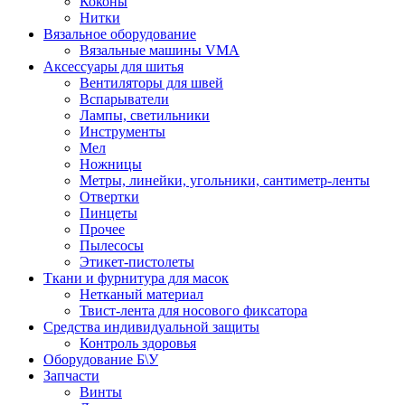
Коконы
Нитки
Вязальное оборудование
Вязальные машины VMA
Аксессуары для шитья
Вентиляторы для швей
Вспарыватели
Лампы, светильники
Инструменты
Мел
Ножницы
Метры, линейки, угольники, сантиметр-ленты
Отвертки
Пинцеты
Прочее
Пылесосы
Этикет-пистолеты
Ткани и фурнитура для масок
Нетканый материал
Твист-лента для носового фиксатора
Средства индивидуальной защиты
Контроль здоровья
Оборудование Б\У
Запчасти
Винты