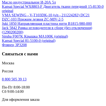
Масло индустриальное И-20А 5л
Kansai Special WX8803-F Двигатель ткани передний 15-8130-0
original
VMA SEWING - V-T103DK-10 (s/n - 211224282) DC21
DZC-103 Прижим лезвия ZC-MIV-2-5
Juki 1850 Направляющая пластина нити B1815-980-000
Jack 5842 Рамка игловодителя в сборе (без отключения)
(1290200200)
Siruba F007K Крышка MA100K (original)
Kansai Special 81-5100-0 (original)
Флянец 3P3208
Связаться с нами
Москва
Россия
8 800 505 39 13
Пн-Пт 8:00-18:00
Сб 9:00-14:00
Для оформления заказа