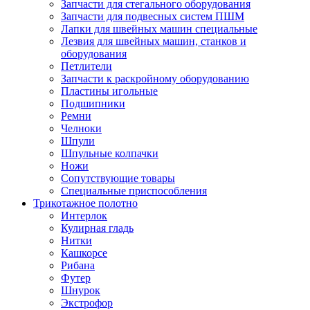
Запчасти для стегального оборудования
Запчасти для подвесных систем ПШМ
Лапки для швейных машин специальные
Лезвия для швейных машин, станков и
оборудования
Петлители
Запчасти к раскройному оборудованию
Пластины игольные
Подшипники
Ремни
Челноки
Шпули
Шпульные колпачки
Ножи
Сопутствующие товары
Специальные приспособления
Трикотажное полотно
Интерлок
Кулирная гладь
Нитки
Кашкорсе
Рибана
Футер
Шнурок
Экстрофор