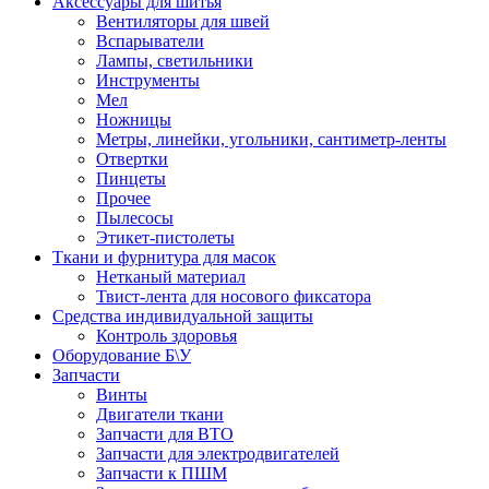
Аксессуары для шитья
Вентиляторы для швей
Вспарыватели
Лампы, светильники
Инструменты
Мел
Ножницы
Метры, линейки, угольники, сантиметр-ленты
Отвертки
Пинцеты
Прочее
Пылесосы
Этикет-пистолеты
Ткани и фурнитура для масок
Нетканый материал
Твист-лента для носового фиксатора
Средства индивидуальной защиты
Контроль здоровья
Оборудование Б\У
Запчасти
Винты
Двигатели ткани
Запчасти для ВТО
Запчасти для электродвигателей
Запчасти к ПШМ