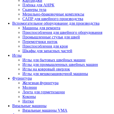
Картриджи
Плёнка для АНРК
Сканеры тела
Мерильно-браковочные комплексы
САПР для швейного производства
Вспомогательное оборудование для производства
Машины для ремонта
Приспособления для швейного оборудования
Промышленные стулья для швей
Перемотчики ниток
Приспособления для кроя
Шкафы для запасных частей
Иглы
Иглы для бытовых швейных машин
Иглы для промышленных швейных машин
Иглы на ковровый оверлок
Иглы для мешкозашивочной машины
Фурнитура
Железная фурнитура
Молнии
Лента для герметизации
Коконы
Нитки
Вязальные машины
Вязальные машины VMA