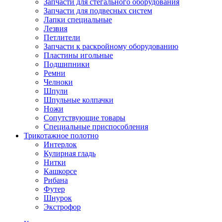
Запчасти для стегального оборудования
Запчасти для подвесных систем
Лапки специальные
Лезвия
Петлители
Запчасти к раскройному оборудованию
Пластины игольные
Подшипники
Ремни
Челноки
Шпули
Шпульные колпачки
Ножи
Сопутствующие товары
Специальные приспособления
Трикотажное полотно
Интерлок
Кулирная гладь
Нитки
Кашкорсе
Рибана
Футер
Шнурок
Экстрофор