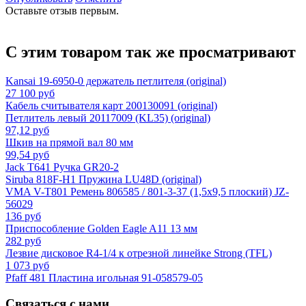
Оставьте отзыв первым.
С этим товаром так же просматривают
Kansai 19-6950-0 держатель петлителя (original)
27 100 руб
Кабель считывателя карт 200130091 (original)
Петлитель левый 20117009 (KL35) (original)
97,12 руб
Шкив на прямой вал 80 мм
99,54 руб
Jack T641 Ручка GR20-2
Siruba 818F-H1 Пружина LU48D (original)
VMA V-T801 Ремень 806585 / 801-3-37 (1,5х9,5 плоский) JZ-
56029
136 руб
Приспособление Golden Eagle A11 13 мм
282 руб
Лезвие дисковое R4-1/4 к отрезной линейке Strong (TFL)
1 073 руб
Pfaff 481 Пластина игольная 91-058579-05
Связаться с нами