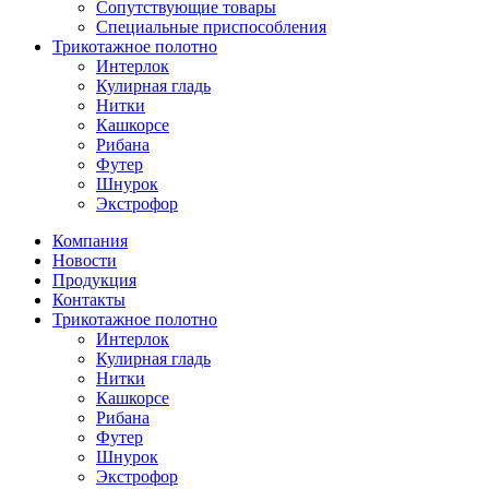
Сопутствующие товары
Специальные приспособления
Трикотажное полотно
Интерлок
Кулирная гладь
Нитки
Кашкорсе
Рибана
Футер
Шнурок
Экстрофор
Компания
Новости
Продукция
Контакты
Трикотажное полотно
Интерлок
Кулирная гладь
Нитки
Кашкорсе
Рибана
Футер
Шнурок
Экстрофор