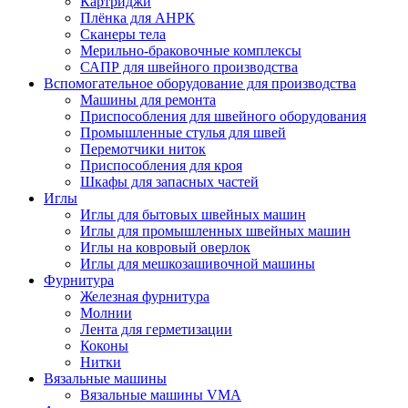
Картриджи
Плёнка для АНРК
Сканеры тела
Мерильно-браковочные комплексы
САПР для швейного производства
Вспомогательное оборудование для производства
Машины для ремонта
Приспособления для швейного оборудования
Промышленные стулья для швей
Перемотчики ниток
Приспособления для кроя
Шкафы для запасных частей
Иглы
Иглы для бытовых швейных машин
Иглы для промышленных швейных машин
Иглы на ковровый оверлок
Иглы для мешкозашивочной машины
Фурнитура
Железная фурнитура
Молнии
Лента для герметизации
Коконы
Нитки
Вязальные машины
Вязальные машины VMA