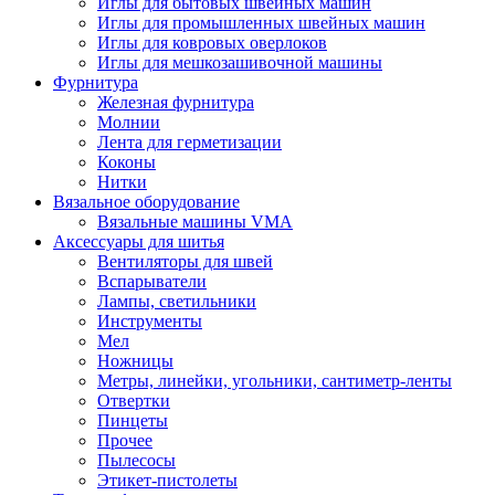
Иглы для бытовых швейных машин
Иглы для промышленных швейных машин
Иглы для ковровых оверлоков
Иглы для мешкозашивочной машины
Фурнитура
Железная фурнитура
Молнии
Лента для герметизации
Коконы
Нитки
Вязальное оборудование
Вязальные машины VMA
Аксессуары для шитья
Вентиляторы для швей
Вспарыватели
Лампы, светильники
Инструменты
Мел
Ножницы
Метры, линейки, угольники, сантиметр-ленты
Отвертки
Пинцеты
Прочее
Пылесосы
Этикет-пистолеты