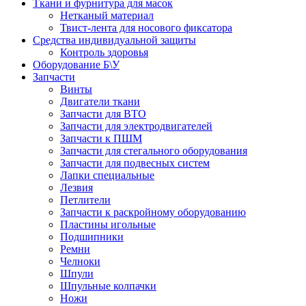
Ткани и фурнитура для масок
Нетканый материал
Твист-лента для носового фиксатора
Средства индивидуальной защиты
Контроль здоровья
Оборудование Б\У
Запчасти
Винты
Двигатели ткани
Запчасти для ВТО
Запчасти для электродвигателей
Запчасти к ПШМ
Запчасти для стегального оборудования
Запчасти для подвесных систем
Лапки специальные
Лезвия
Петлители
Запчасти к раскройному оборудованию
Пластины игольные
Подшипники
Ремни
Челноки
Шпули
Шпульные колпачки
Ножи