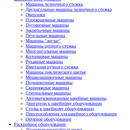
Машины челночного стежка
Двухигольные машины челночного стежка
Оверлоки
Плоскошовные машины
Пуговичные машины
Закрепочные машины
Петельные машины
Машины "зигзаг"
Машины цепного стежка
Многоигольные машины
Колонковые машины
Рукавные машины
Имитация ручного стежка
Машины циклического шитья
Мешкозашивочные машины
Подшивочные машины
Скорняжные машины
Специальные машины
Автоматизированные швейные машины
Двигатели к швейному оборудованию
Столы к швейному оборудованию
Приспособления для швейного оборудования
Обувное оборудование
Раскройное оборудование
Дисковые раскройные ножи