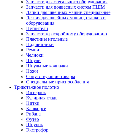
Запчасти для стегального оборудования
Запчасти для подвесных систем ПШМ
Лапки для швейных машин специальные
Лезвия для швейных машин, станков и
оборудования
Петлители
Запчасти к раскройному оборудованию
Пластины игольные
Подшипники
Ремни
Челноки
Шпули
Шпульные колпачки
Ножи
Сопутствующие товары
Специальные приспособления
Трикотажное полотно
Интерлок
Кулирная гладь
Нитки
Кашкорсе
Рибана
Футер
Шнурок
Экстрофор