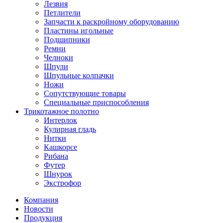
Лезвия
Петлители
Запчасти к раскройному оборудованию
Пластины игольные
Подшипники
Ремни
Челноки
Шпули
Шпульные колпачки
Ножи
Сопутствующие товары
Специальные приспособления
Трикотажное полотно
Интерлок
Кулирная гладь
Нитки
Кашкорсе
Рибана
Футер
Шнурок
Экстрофор
Компания
Новости
Продукция