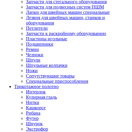
Запчасти для стегального оборудования
Запчасти для подвесных систем ПШМ
Лапки для швейных машин специальные
Лезвия для швейных машин, станков и
оборудования
Петлители
Запчасти к раскройному оборудованию
Пластины игольные
Подшипники
Ремни
Челноки
Шпули
Шпульные колпачки
Ножи
Сопутствующие товары
Специальные приспособления
Трикотажное полотно
Интерлок
Кулирная гладь
Нитки
Кашкорсе
Рибана
Футер
Шнурок
Экстрофор