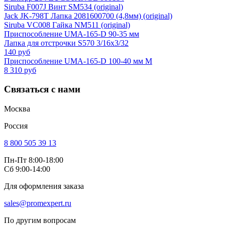
Siruba F007J Винт SM534 (original)
Jack JK-798T Лапка 2081600700 (4,8мм) (original)
Siruba VC008 Гайка NM511 (original)
Приспособление UMA-165-D 90-35 мм
Лапка для отстрочки S570 3/16х3/32
140 руб
Приспособление UMA-165-D 100-40 мм M
8 310 руб
Связаться с нами
Москва
Россия
8 800 505 39 13
Пн-Пт 8:00-18:00
Сб 9:00-14:00
Для оформления заказа
sales@promexpert.ru
По другим вопросам