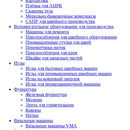
Картриджи
Плёнка для АНРК
Сканеры тела
Мерильно-браковочные комплексы
САПР для швейного производства
Вспомогательное оборудование для производства
Машины для ремонта
Приспособления для швейного оборудования
Промышленные стулья для швей
Перемотчики ниток
Приспособления для кроя
Шкафы для запасных частей
Иглы
Иглы для бытовых швейных машин
Иглы для промышленных швейных машин
Иглы на ковровый оверлок
Иглы для мешкозашивочной машины
Фурнитура
Железная фурнитура
Молнии
Лента для герметизации
Коконы
Нитки
Вязальные машины
Вязальные машины VMA