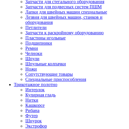
Запчасти для стегального оборудования
Запчасти для подвесных систем ПШМ
Лапки для швейных машин специальные
Лезвия для швейных машин, станков и
оборудования
Петлители
Запчасти к раскройному оборудованию
Пластины игольные
Подшипники
Ремни
Челноки
Шпули
Шпульные колпачки
Ножи
Сопутствующие товары
Специальные приспособления
Трикотажное полотно
Интерлок
Кулирная гладь
Нитки
Кашкорсе
Рибана
Футер
Шнурок
Экстрофор