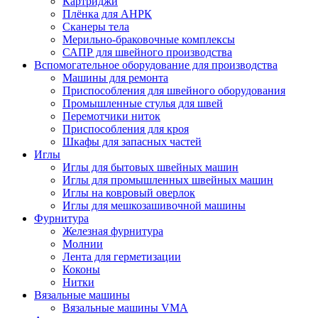
Картриджи
Плёнка для АНРК
Сканеры тела
Мерильно-браковочные комплексы
САПР для швейного производства
Вспомогательное оборудование для производства
Машины для ремонта
Приспособления для швейного оборудования
Промышленные стулья для швей
Перемотчики ниток
Приспособления для кроя
Шкафы для запасных частей
Иглы
Иглы для бытовых швейных машин
Иглы для промышленных швейных машин
Иглы на ковровый оверлок
Иглы для мешкозашивочной машины
Фурнитура
Железная фурнитура
Молнии
Лента для герметизации
Коконы
Нитки
Вязальные машины
Вязальные машины VMA