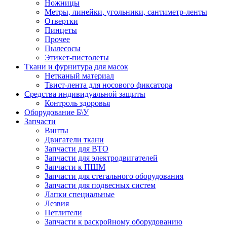
Ножницы
Метры, линейки, угольники, сантиметр-ленты
Отвертки
Пинцеты
Прочее
Пылесосы
Этикет-пистолеты
Ткани и фурнитура для масок
Нетканый материал
Твист-лента для носового фиксатора
Средства индивидуальной защиты
Контроль здоровья
Оборудование Б\У
Запчасти
Винты
Двигатели ткани
Запчасти для ВТО
Запчасти для электродвигателей
Запчасти к ПШМ
Запчасти для стегального оборудования
Запчасти для подвесных систем
Лапки специальные
Лезвия
Петлители
Запчасти к раскройному оборудованию