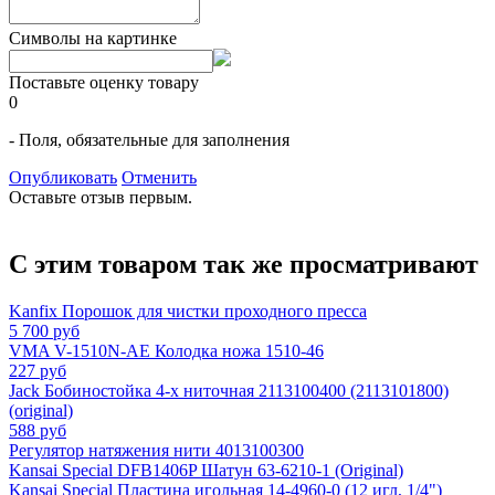
Символы на картинке
Поставьте оценку товару
0
- Поля, обязательные для заполнения
Опубликовать
Отменить
Оставьте отзыв первым.
С этим товаром так же просматривают
Kanfix Порошок для чистки проходного пресса
5 700 руб
VMA V-1510N-AE Колодка ножа 1510-46
227 руб
Jack Бобиностойка 4-х ниточная 2113100400 (2113101800)
(original)
588 руб
Регулятор натяжения нити 4013100300
Kansai Special DFB1406P Шатун 63-6210-1 (Original)
Kansai Special Пластина игольная 14-4960-0 (12 игл, 1/4")