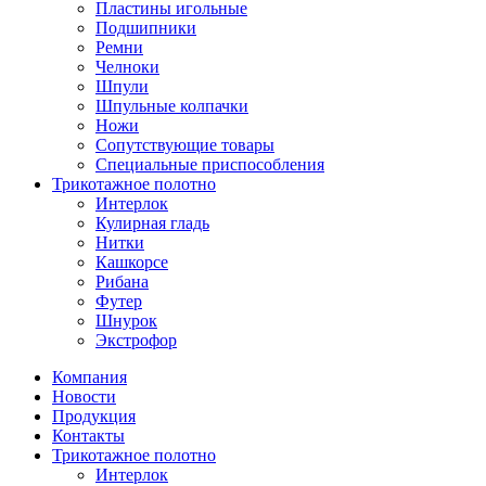
Пластины игольные
Подшипники
Ремни
Челноки
Шпули
Шпульные колпачки
Ножи
Сопутствующие товары
Специальные приспособления
Трикотажное полотно
Интерлок
Кулирная гладь
Нитки
Кашкорсе
Рибана
Футер
Шнурок
Экстрофор
Компания
Новости
Продукция
Контакты
Трикотажное полотно
Интерлок