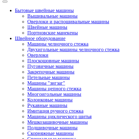
Бытовые швейные машины
Вышивальные машины
Оверлоки и распошивальные машины
Швейные машины
Портновские манекены
Швейное оборудование
Машины челночного стежка
Двухигольные машины челночного стежка
Оверлоки
Плоскошовные машины
Пуговичные машины
Закрепочные машины
Петельные машины
Машины "зигзаг"
Машины цепного стежка
Многоигольные машины
Колонковые машины
Рукавные машины
Имитация ручного стежка
Машины циклического шитья
Мешкозашивочные машины
Подшивочные машины
Скорняжные машины
Специальные машины