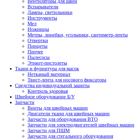
Вентиляторы для швей
Вспарыватели
Лампы, светильники
Инструменты
Мел
Ножницы
Метры, линейки, угольники, сантиметр-ленты
Отвертки
Пинцеты
Прочее
Пылесосы
Этикет-пистолеты
Ткани и фурнитура для масок
Нетканый материал
Твист-лента для носового фиксатора
Средства индивидуальной защиты
Контроль здоровья
Швейное оборудование Б/У
Запчасти
Винты для швейных машин
Двигатели ткани для швейных машин
Запчасти для оборудования ВТО
Запчасти для электродвигателей швейных машин
Запчасти для ПШМ
Запчасти для стегального оборудования