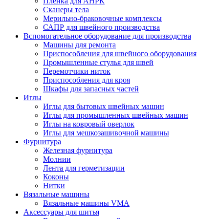
Плёнка для АНРК
Сканеры тела
Мерильно-браковочные комплексы
САПР для швейного производства
Вспомогательное оборудование для производства
Машины для ремонта
Приспособления для швейного оборудования
Промышленные стулья для швей
Перемотчики ниток
Приспособления для кроя
Шкафы для запасных частей
Иглы
Иглы для бытовых швейных машин
Иглы для промышленных швейных машин
Иглы на ковровый оверлок
Иглы для мешкозашивочной машины
Фурнитура
Железная фурнитура
Молнии
Лента для герметизации
Коконы
Нитки
Вязальные машины
Вязальные машины VMA
Аксессуары для шитья