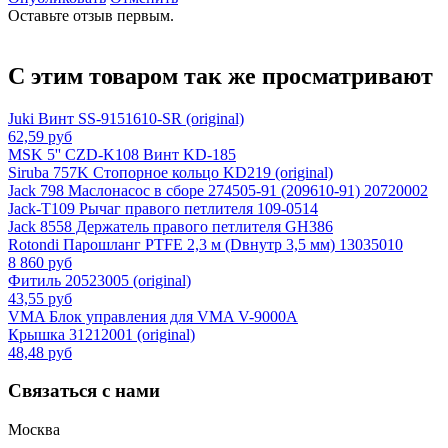
Оставьте отзыв первым.
С этим товаром так же просматривают
Juki Винт SS-9151610-SR (original)
62,59 руб
MSK 5'' CZD-K108 Винт KD-185
Siruba 757K Стопорное кольцо KD219 (original)
Jack 798 Маслонасос в сборе 274505-91 (209610-91) 20720002
Jack-T109 Рычаг правого петлителя 109-0514
Jack 8558 Держатель правого петлителя GH386
Rotondi Парошланг PTFE 2,3 м (Dвнутр 3,5 мм) 13035010
8 860 руб
Фитиль 20523005 (original)
43,55 руб
VMA Блок управления для VMA V-9000A
Крышка 31212001 (original)
48,48 руб
Связаться с нами
Москва