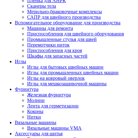
Плёнка для АНРК
Сканеры тела
Мерильно-браковочные комплексы
САПР для швейного производства
Вспомогательное оборудование для производства
Машины для ремонта
Приспособления для швейного оборудования
Промышленные стулья для швей
Перемотчики ниток
Приспособления для кроя
Шкафы для запасных частей
Иглы
Иглы для бытовых швейных машин
Иглы для промышленных швейных машин
Иглы на ковровый оверлок
Иглы для мешкозашивочной машины
Фурнитура
Железная фурнитура
Молнии
Лента для герметизации
Коконы
Нитки
Вязальные машины
Вязальные машины VMA
Аксессуары для шитья