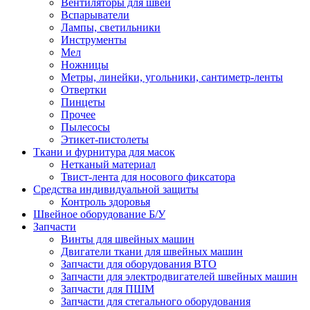
Вентиляторы для швей
Вспарыватели
Лампы, светильники
Инструменты
Мел
Ножницы
Метры, линейки, угольники, сантиметр-ленты
Отвертки
Пинцеты
Прочее
Пылесосы
Этикет-пистолеты
Ткани и фурнитура для масок
Нетканый материал
Твист-лента для носового фиксатора
Средства индивидуальной защиты
Контроль здоровья
Швейное оборудование Б/У
Запчасти
Винты для швейных машин
Двигатели ткани для швейных машин
Запчасти для оборудования ВТО
Запчасти для электродвигателей швейных машин
Запчасти для ПШМ
Запчасти для стегального оборудования