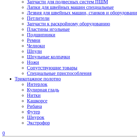
Запчасти для подвесных систем ПШМ
Лапки для швейных машин специальные
Лезвия для швейных машин, станков и оборудовани
Петлители
Запчасти к раскройному оборудованию
Пластины игольные
Подшипники
Ремни
Челноки
Шпули
Шпульные колпачки
Ножи
Сопутствующие товары
Специальные приспособления
Трикотажное полотно
Интерлок
Кулирная гладь
Нитки
Кашкорсе
Рибана
Футер
Шнурок
Экстрофор
0