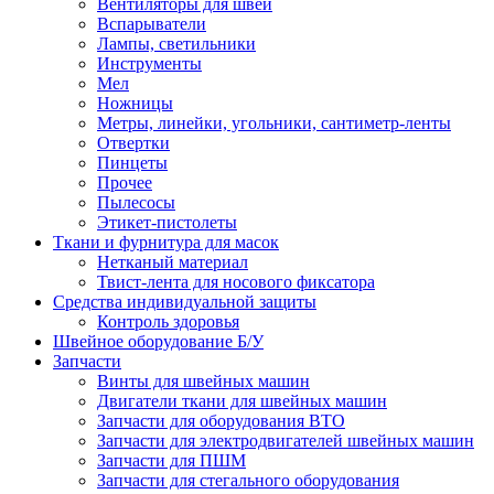
Вентиляторы для швей
Вспарыватели
Лампы, светильники
Инструменты
Мел
Ножницы
Метры, линейки, угольники, сантиметр-ленты
Отвертки
Пинцеты
Прочее
Пылесосы
Этикет-пистолеты
Ткани и фурнитура для масок
Нетканый материал
Твист-лента для носового фиксатора
Средства индивидуальной защиты
Контроль здоровья
Швейное оборудование Б/У
Запчасти
Винты для швейных машин
Двигатели ткани для швейных машин
Запчасти для оборудования ВТО
Запчасти для электродвигателей швейных машин
Запчасти для ПШМ
Запчасти для стегального оборудования