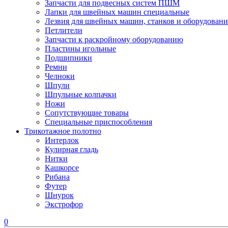
Запчасти для подвесных систем ПШМ
Лапки для швейных машин специальные
Лезвия для швейных машин, станков и оборудовани
Петлители
Запчасти к раскройному оборудованию
Пластины игольные
Подшипники
Ремни
Челноки
Шпули
Шпульные колпачки
Ножи
Сопутствующие товары
Специальные приспособления
Трикотажное полотно
Интерлок
Кулирная гладь
Нитки
Кашкорсе
Рибана
Футер
Шнурок
Экстрофор
0