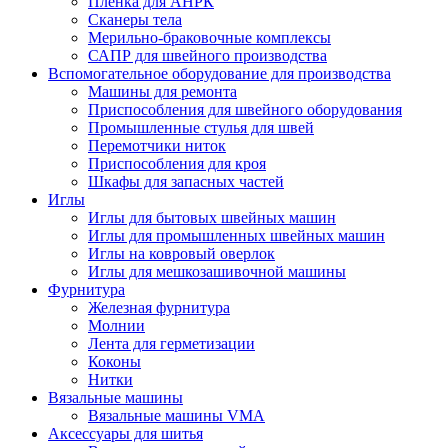
Плёнка для АНРК
Сканеры тела
Мерильно-браковочные комплексы
САПР для швейного производства
Вспомогательное оборудование для производства
Машины для ремонта
Приспособления для швейного оборудования
Промышленные стулья для швей
Перемотчики ниток
Приспособления для кроя
Шкафы для запасных частей
Иглы
Иглы для бытовых швейных машин
Иглы для промышленных швейных машин
Иглы на ковровый оверлок
Иглы для мешкозашивочной машины
Фурнитура
Железная фурнитура
Молнии
Лента для герметизации
Коконы
Нитки
Вязальные машины
Вязальные машины VMA
Аксессуары для шитья