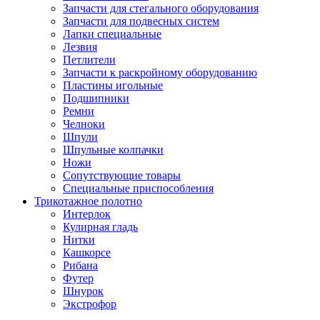
Запчасти для стегального оборудования
Запчасти для подвесных систем
Лапки специальные
Лезвия
Петлители
Запчасти к раскройному оборудованию
Пластины игольные
Подшипники
Ремни
Челноки
Шпули
Шпульные колпачки
Ножи
Сопутствующие товары
Специальные приспособления
Трикотажное полотно
Интерлок
Кулирная гладь
Нитки
Кашкорсе
Рибана
Футер
Шнурок
Экстрофор