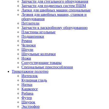
Запчасти для стегального оборудования
Запчасти для подвесных систем ПШМ
Лапки для швейных машин специальные
Лезвия для швейных машин, станков и
оборудования
Петлители
Запчасти к раскройному оборудованию
Пластины игольные
Подшипники
Ремни
Челноки
Шпули
Шпульные колпачки
Ножи
Сопутствующие товары
Специальные приспособления
Трикотажное полотно
Интерлок
Кулирная гладь
Нитки
Кашкорсе
Рибана
Футер
Шнурок
Экстрофор