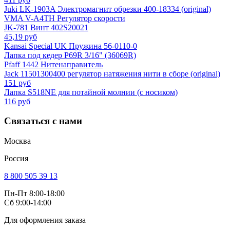
Juki LK-1903A Электромагнит обрезки 400-18334 (original)
VMA V-A4TH Регулятор скорости
JK-781 Винт 402S20021
45,19 руб
Kansai Special UK Пружина 56-0110-0
Лапка под кедер P69R 3/16" (36069R)
Pfaff 1442 Нитенаправитель
Jack 11501300400 регулятор натяжения нити в сборе (original)
151 руб
Лапка S518NE для потайной молнии (с носиком)
116 руб
Связаться с нами
Москва
Россия
8 800 505 39 13
Пн-Пт 8:00-18:00
Сб 9:00-14:00
Для оформления заказа