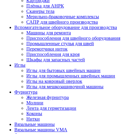
Картриджи
Плёнка для АНРК
Сканеры тела
Мерильно-браковочные комплексы
САПР для швейного производства
Вспомогательное оборудование для производства
Машины для ремонта
Приспособления для швейного оборудования
Промышленные стулья для швей
Перемотчики ниток
Приспособления для кроя
Шкафы для запасных частей
Иглы
Иглы для бытовых швейных машин
Иглы для промышленных швейных машин
Иглы на ковровый оверлок
Иглы для мешкозашивочной машины
Фурнитура
Железная фурнитура
Молнии
Лента для герметизации
Коконы
Нитки
Вязальные машины
Вязальные машины VMA