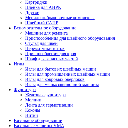
Картриджи
Плёнка для АНРК
Другое
Мерильно-браковочные комплексы
Швейный САПР
Вспомогательное оборудование
Машины для ремонта
Приспособления для швейного оборудования
Стулья для швей
Перемотчики ниток
Приспособления для кроя
Шкаф для запасных частей
Иглы
Иглы для бытовых швейных машин
Иглы для промышленных швейных машин
Иглы для ковровых оверлоков
Иглы для мешкозашивочной машины
Фурнитура
Железная фурнитура
Молнии
Лента для герметизации
Коконы
Нитки
Вязальное оборудование
Вязальные машины VMA