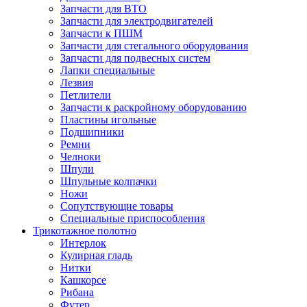
Запчасти для ВТО
Запчасти для электродвигателей
Запчасти к ПШМ
Запчасти для стегального оборудования
Запчасти для подвесных систем
Лапки специальные
Лезвия
Петлители
Запчасти к раскройному оборудованию
Пластины игольные
Подшипники
Ремни
Челноки
Шпули
Шпульные колпачки
Ножи
Сопутствующие товары
Специальные приспособления
Трикотажное полотно
Интерлок
Кулирная гладь
Нитки
Кашкорсе
Рибана
Футер