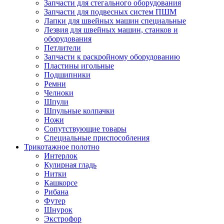
Запчасти для стегального оборудования
Запчасти для подвесных систем ПШМ
Лапки для швейных машин специальные
Лезвия для швейных машин, станков и
оборудования
Петлители
Запчасти к раскройному оборудованию
Пластины игольные
Подшипники
Ремни
Челноки
Шпули
Шпульные колпачки
Ножи
Сопутствующие товары
Специальные приспособления
Трикотажное полотно
Интерлок
Кулирная гладь
Нитки
Кашкорсе
Рибана
Футер
Шнурок
Экстрофор