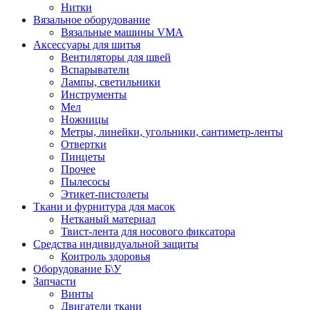
Нитки
Вязальное оборудование
Вязальные машины VMA
Аксессуары для шитья
Вентиляторы для швей
Вспарыватели
Лампы, светильники
Инструменты
Мел
Ножницы
Метры, линейки, угольники, сантиметр-ленты
Отвертки
Пинцеты
Прочее
Пылесосы
Этикет-пистолеты
Ткани и фурнитура для масок
Нетканый материал
Твист-лента для носового фиксатора
Средства индивидуальной защиты
Контроль здоровья
Оборудование Б\У
Запчасти
Винты
Двигатели ткани