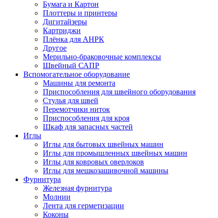
Бумага и Картон
Плоттеры и принтеры
Дигитайзеры
Картриджи
Плёнка для АНРК
Другое
Мерильно-браковочные комплексы
Швейный САПР
Вспомогательное оборудование
Машины для ремонта
Приспособления для швейного оборудования
Стулья для швей
Перемотчики ниток
Приспособления для кроя
Шкаф для запасных частей
Иглы
Иглы для бытовых швейных машин
Иглы для промышленных швейных машин
Иглы для ковровых оверлоков
Иглы для мешкозашивочной машины
Фурнитура
Железная фурнитура
Молнии
Лента для герметизации
Коконы