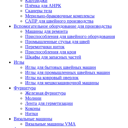
Картриджи
Плёнка для АНРК
Сканеры тела
Мерильно-браковочные комплексы
САПР для швейного производства
Вспомогательное оборудование для производства
Машины для ремонта
Приспособления для швейного оборудования
Промышленные стулья для швей
Перемотчики ниток
Приспособления для кроя
Шкафы для запасных частей
Иглы
Иглы для бытовых швейных машин
Иглы для промышленных швейных машин
Иглы на ковровый оверлок
Иглы для мешкозашивочной машины
Фурнитура
Железная фурнитура
Молнии
Лента для герметизации
Коконы
Нитки
Вязальные машины
Вязальные машины VMA