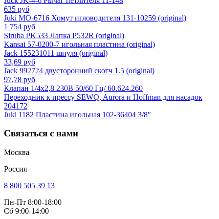
Juck JK-4-6 Рычаг петлителя 11-148
635 руб
Juki MO-6716 Хомут игловодителя 131-10259 (original)
1 754 руб
Siruba PK533 Лапка P532R (original)
Kansai 57-0200-7 игольная пластина (original)
Jack 155231011 шпуля (original)
33,69 руб
Jack 992724 двусторонний скотч 1.5 (original)
97,78 руб
Клапан 1/4х2,8 230В 50/60 Гц/ 60.624.260
Переходник к прессу SEWQ, Aurora и Hoffman для насадок
204172
Juki 1182 Пластина игольная 102-36404 3/8"
Связаться с нами
Москва
Россия
8 800 505 39 13
Пн-Пт 8:00-18:00
Сб 9:00-14:00