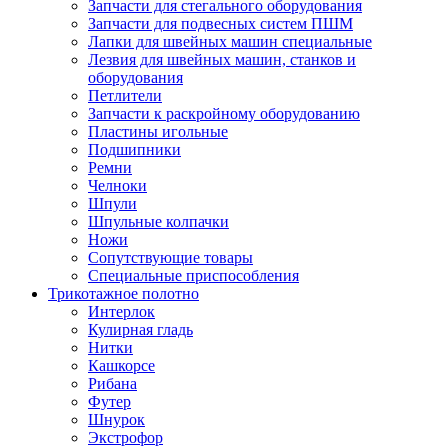
Запчасти для стегального оборудования
Запчасти для подвесных систем ПШМ
Лапки для швейных машин специальные
Лезвия для швейных машин, станков и
оборудования
Петлители
Запчасти к раскройному оборудованию
Пластины игольные
Подшипники
Ремни
Челноки
Шпули
Шпульные колпачки
Ножи
Сопутствующие товары
Специальные приспособления
Трикотажное полотно
Интерлок
Кулирная гладь
Нитки
Кашкорсе
Рибана
Футер
Шнурок
Экстрофор