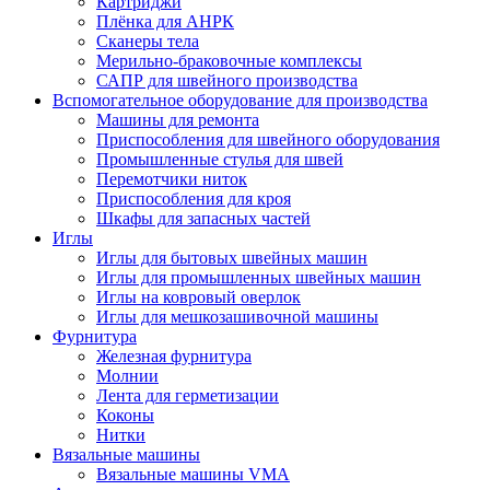
Картриджи
Плёнка для АНРК
Сканеры тела
Мерильно-браковочные комплексы
САПР для швейного производства
Вспомогательное оборудование для производства
Машины для ремонта
Приспособления для швейного оборудования
Промышленные стулья для швей
Перемотчики ниток
Приспособления для кроя
Шкафы для запасных частей
Иглы
Иглы для бытовых швейных машин
Иглы для промышленных швейных машин
Иглы на ковровый оверлок
Иглы для мешкозашивочной машины
Фурнитура
Железная фурнитура
Молнии
Лента для герметизации
Коконы
Нитки
Вязальные машины
Вязальные машины VMA