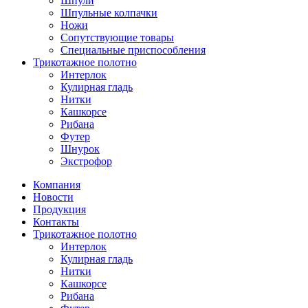
Шпули
Шпульные колпачки
Ножи
Сопутствующие товары
Специальные приспособления
Трикотажное полотно
Интерлок
Кулирная гладь
Нитки
Кашкорсе
Рибана
Футер
Шнурок
Экстрофор
Компания
Новости
Продукция
Контакты
Трикотажное полотно
Интерлок
Кулирная гладь
Нитки
Кашкорсе
Рибана