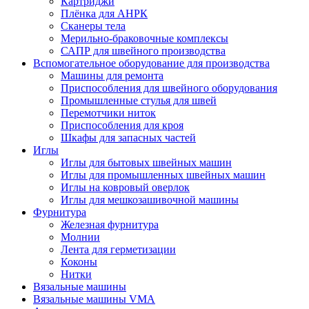
Картриджи
Плёнка для АНРК
Сканеры тела
Мерильно-браковочные комплексы
САПР для швейного производства
Вспомогательное оборудование для производства
Машины для ремонта
Приспособления для швейного оборудования
Промышленные стулья для швей
Перемотчики ниток
Приспособления для кроя
Шкафы для запасных частей
Иглы
Иглы для бытовых швейных машин
Иглы для промышленных швейных машин
Иглы на ковровый оверлок
Иглы для мешкозашивочной машины
Фурнитура
Железная фурнитура
Молнии
Лента для герметизации
Коконы
Нитки
Вязальные машины
Вязальные машины VMA