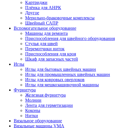
Картриджи
Плёнка для АНРК
Другое
Мерильно-браковочные комплексы
Швейный САПР
Вспомогательное оборудование
Машины для ремонта
Приспособления для швейного оборудования
Стулья для швей
Перемотчики ниток
Приспособления для кроя
Шкаф для запасных частей
Иглы
Иглы для бытовых швейных машин
Иглы для промышленных швейных машин
Иглы для ковровых оверлоков
Иглы для мешкозашивочной машины
Фурнитура
Железная фурнитура
Молнии
Лента для герметизации
Коконы
Нитки
Вязальное оборудование
Вязальные машины VMA