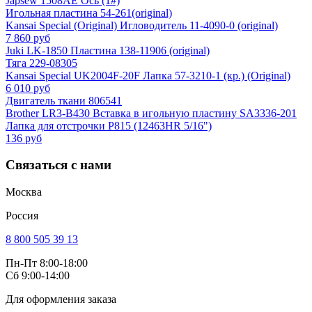
Japsew 1508AE Ось (1#)
Игольная пластина 54-261(original)
Kansai Special (Original) Игловодитель 11-4090-0 (original)
7 860 руб
Juki LK-1850 Пластина 138-11906 (original)
Тяга 229-08305
Kansai Special UK2004F-20F Лапка 57-3210-1 (кр.) (Original)
6 010 руб
Двигатель ткани 806541
Brother LR3-B430 Вставка в игольную пластину SA3336-201
Лапка для отстрочки P815 (12463HR 5/16")
136 руб
Связаться с нами
Москва
Россия
8 800 505 39 13
Пн-Пт 8:00-18:00
Сб 9:00-14:00
Для оформления заказа