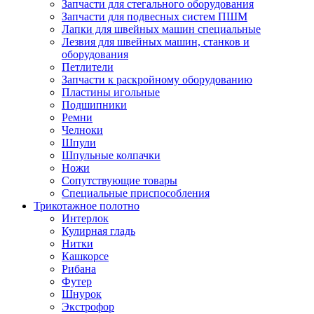
Запчасти для стегального оборудования
Запчасти для подвесных систем ПШМ
Лапки для швейных машин специальные
Лезвия для швейных машин, станков и
оборудования
Петлители
Запчасти к раскройному оборудованию
Пластины игольные
Подшипники
Ремни
Челноки
Шпули
Шпульные колпачки
Ножи
Сопутствующие товары
Специальные приспособления
Трикотажное полотно
Интерлок
Кулирная гладь
Нитки
Кашкорсе
Рибана
Футер
Шнурок
Экстрофор