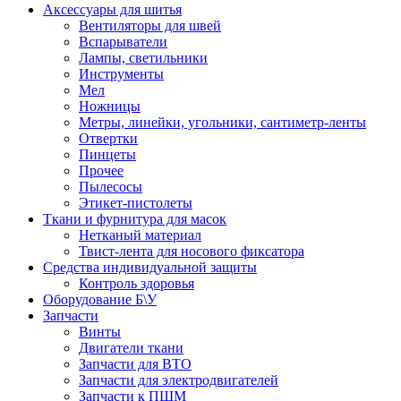
Аксессуары для шитья
Вентиляторы для швей
Вспарыватели
Лампы, светильники
Инструменты
Мел
Ножницы
Метры, линейки, угольники, сантиметр-ленты
Отвертки
Пинцеты
Прочее
Пылесосы
Этикет-пистолеты
Ткани и фурнитура для масок
Нетканый материал
Твист-лента для носового фиксатора
Средства индивидуальной защиты
Контроль здоровья
Оборудование Б\У
Запчасти
Винты
Двигатели ткани
Запчасти для ВТО
Запчасти для электродвигателей
Запчасти к ПШМ