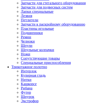
Запчасти для стегального оборудования
Запчасти для подвесных систем
Лапки специальные
Лезвия
Петлители
Запчасти к раскройному оборудованию
Пластины игольные
Подшипники
Ремни
Челноки
Шпули
Шпульные колпачки
Ножи
Сопутствующие товары
Специальные приспособления
Трикотажное полотно
Интерлок
Кулирная гладь
Нитки
Кашкорсе
Рибана
Футер
Шнурок
Экстрофор