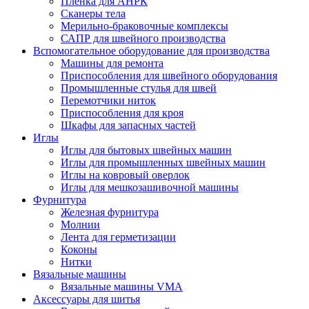
Плёнка для АНРК
Сканеры тела
Мерильно-браковочные комплексы
САПР для швейного производства
Вспомогательное оборудование для производства
Машины для ремонта
Приспособления для швейного оборудования
Промышленные стулья для швей
Перемотчики ниток
Приспособления для кроя
Шкафы для запасных частей
Иглы
Иглы для бытовых швейных машин
Иглы для промышленных швейных машин
Иглы на ковровый оверлок
Иглы для мешкозашивочной машины
Фурнитура
Железная фурнитура
Молнии
Лента для герметизации
Коконы
Нитки
Вязальные машины
Вязальные машины VMA
Аксессуары для шитья