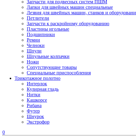
Запчасти для подвесных систем ПШМ
Лапки для швейных машин специальные
Лезвия для швейных машин, станков и оборудовани
Петлители
Запчасти к раскройному оборудованию
Пластины игольные
Подшипники
Ремни
Челноки
Шпули
Шпульные колпачки
Ножи
Сопутствующие товары
Специальные приспособления
Трикотажное полотно
Интерлок
Кулирная гладь
Нитки
Кашкорсе
Рибана
Футер
Шнурок
Экстрофор
0