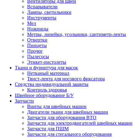
Вентиляторы для швей
Вспарыватели
Лампы, светильники
Инструменты
Мел
Ножницы
Метры, линейки, угольники, сантиметр-ленты
Отвертки
Пинцеты
Прочее
Пылесосы
Этикет-пистолеты
Ткани и фурнитура для масок
Нетканый материал
Твист-лента для носового фиксатора
Средства индивидуальной защиты
Контроль здоровья
Швейное оборудование Б/У
Запчасти
Винты для швейных машин
Двигатели ткани для швейных машин
Запчасти для оборудования ВТО
Запчасти для электродвигателей швейных машин
Запчасти для ПШМ
Запчасти для стегального оборудования