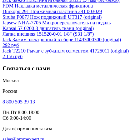
Jack 69920 Пластина игольная 58325 2,4 мм (JK-69920)
FDM Накладка металлическая фрикциона
Durkopp 291 Прижимная пластина 291 003029
Siruba F007J Нож подвижный UT317 (original)
Japsew NHA-7705 Микропереключатель на педаль
Kansai 57-0200-3 двигатель ткани (original)
Лапка внешняя 151520-0-01 1/8" (S31 1/8")
Jack Зажим электронный в сборе 11493000300 (original)
292 руб
Jack T2210 Рычаг с зубчатым сегментом 41725011 (original)
2 156 руб
Связаться с нами
Москва
Россия
8 800 505 39 13
Пн-Пт 8:00-18:00
Сб 9:00-14:00
Для оформления заказа
sales@promexpert.ru