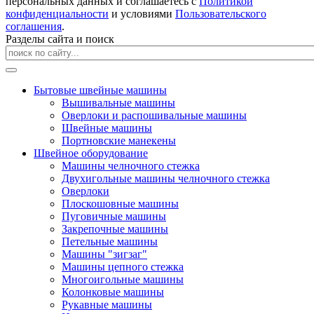
персональных данных и соглашаетесь с
Политикой
конфиденциальности
и условиями
Пользовательского
соглашения
.
Разделы сайта и поиск
Бытовые швейные машины
Вышивальные машины
Оверлоки и распошивальные машины
Швейные машины
Портновские манекены
Швейное оборудование
Машины челночного стежка
Двухигольные машины челночного стежка
Оверлоки
Плоскошовные машины
Пуговичные машины
Закрепочные машины
Петельные машины
Машины "зигзаг"
Машины цепного стежка
Многоигольные машины
Колонковые машины
Рукавные машины