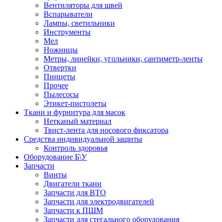
Вентиляторы для швей
Вспарыватели
Лампы, светильники
Инструменты
Мел
Ножницы
Метры, линейки, угольники, сантиметр-ленты
Отвертки
Пинцеты
Прочее
Пылесосы
Этикет-пистолеты
Ткани и фурнитура для масок
Нетканый материал
Твист-лента для носового фиксатора
Средства индивидуальной защиты
Контроль здоровья
Оборудование Б\У
Запчасти
Винты
Двигатели ткани
Запчасти для ВТО
Запчасти для электродвигателей
Запчасти к ПШМ
Запчасти для стегального оборудования