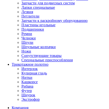
Запчасти для подвесных систем
Лапки специальные
Лезвия
Петлители
Запчасти к раскройному оборудованию
Пластины игольные
Подшипники
Ремни
Челноки
Шпули
Шпульные колпачки
Ножи
Сопутствующие товары
Специальные приспособления
Трикотажное полотно
Интерлок
Кулирная гладь
Нитки
Кашкорсе
Рибана
Футер
Шнурок
Экстрофор
Компания