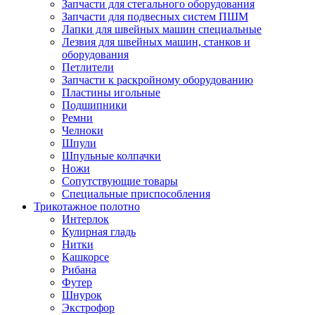
Запчасти для стегального оборудования
Запчасти для подвесных систем ПШМ
Лапки для швейных машин специальные
Лезвия для швейных машин, станков и
оборудования
Петлители
Запчасти к раскройному оборудованию
Пластины игольные
Подшипники
Ремни
Челноки
Шпули
Шпульные колпачки
Ножи
Сопутствующие товары
Специальные приспособления
Трикотажное полотно
Интерлок
Кулирная гладь
Нитки
Кашкорсе
Рибана
Футер
Шнурок
Экстрофор