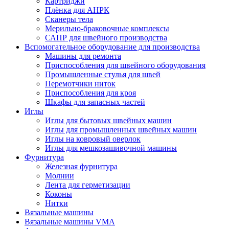
Картриджи
Плёнка для АНРК
Сканеры тела
Мерильно-браковочные комплексы
САПР для швейного производства
Вспомогательное оборудование для производства
Машины для ремонта
Приспособления для швейного оборудования
Промышленные стулья для швей
Перемотчики ниток
Приспособления для кроя
Шкафы для запасных частей
Иглы
Иглы для бытовых швейных машин
Иглы для промышленных швейных машин
Иглы на ковровый оверлок
Иглы для мешкозашивочной машины
Фурнитура
Железная фурнитура
Молнии
Лента для герметизации
Коконы
Нитки
Вязальные машины
Вязальные машины VMA